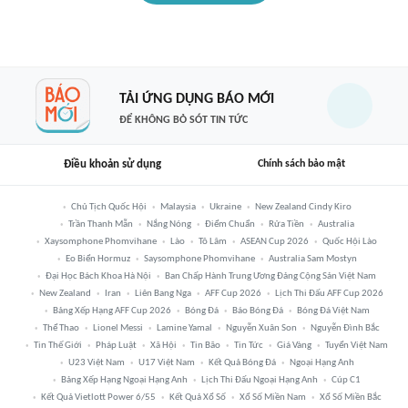
TẢI ỨNG DỤNG BÁO MỚI
ĐỂ KHÔNG BỎ SÓT TIN TỨC
Điều khoản sử dụng
Chính sách bảo mật
Chủ Tịch Quốc Hội
Malaysia
Ukraine
New Zealand Cindy Kiro
Trần Thanh Mẫn
Nắng Nóng
Điểm Chuẩn
Rửa Tiền
Australia
Xaysomphone Phomvihane
Lào
Tô Lâm
ASEAN Cup 2026
Quốc Hội Lào
Eo Biển Hormuz
Saysomphone Phomvihane
Australia Sam Mostyn
Đại Học Bách Khoa Hà Nội
Ban Chấp Hành Trung Ương Đảng Cộng Sản Việt Nam
New Zealand
Iran
Liên Bang Nga
AFF Cup 2026
Lịch Thi Đấu AFF Cup 2026
Bảng Xếp Hạng AFF Cup 2026
Bóng Đá
Báo Bóng Đá
Bóng Đá Việt Nam
Thể Thao
Lionel Messi
Lamine Yamal
Nguyễn Xuân Son
Nguyễn Đình Bắc
Tin Thế Giới
Pháp Luật
Xã Hội
Tin Bão
Tin Tức
Giá Vàng
Tuyển Việt Nam
U23 Việt Nam
U17 Việt Nam
Kết Quả Bóng Đá
Ngoại Hạng Anh
Bảng Xếp Hạng Ngoại Hạng Anh
Lịch Thi Đấu Ngoại Hạng Anh
Cúp C1
Kết Quả Vietlott Power 6/55
Kết Quả Xổ Số
Xổ Số Miền Nam
Xổ Số Miền Bắc