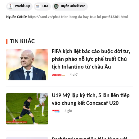
World Cup
FIFA
Tuyển Uzbekistan
Nguồn
CAND
:
https://cand.vn/phat-trien-bong-da-hay-truc-loi-post813361.html
TIN KHÁC
FIFA kịch liệt bác cáo buộc đời tư,
phản pháo nỗ lực phế truất Chủ
tịch Infantino từ châu Âu
4 giờ
U19 Mỹ lập kỳ tích, 5 lần liên tiếp
vào chung kết Concacaf U20
4 giờ