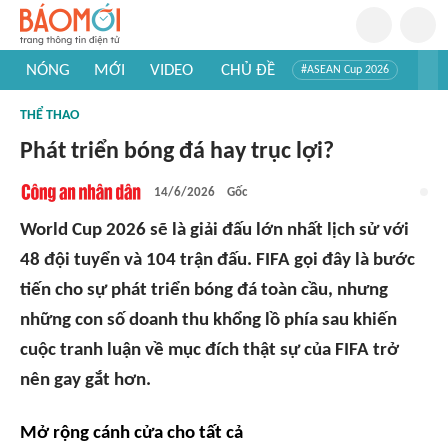
NÓNG
MỚI
VIDEO
CHỦ ĐỀ
#ASEAN Cup 2026
#Trí tuệ nhân tạo
#Mỹ - Iran
#Khám phá Việt Nam
THỂ THAO
#Khám phá thế giới
Phát triển bóng đá hay trục lợi?
14/6/2026
Gốc
World Cup 2026 sẽ là giải đấu lớn nhất lịch sử với
48 đội tuyển và 104 trận đấu. FIFA gọi đây là bước
tiến cho sự phát triển bóng đá toàn cầu, nhưng
những con số doanh thu khổng lồ phía sau khiến
cuộc tranh luận về mục đích thật sự của FIFA trở
nên gay gắt hơn.
Mở rộng cánh cửa cho tất cả