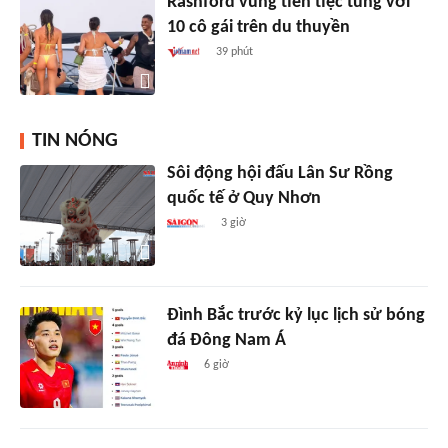
Rashford vung tiền tiệc tùng với
10 cô gái trên du thuyền
39 phút
TIN NÓNG
Sôi động hội đấu Lân Sư Rồng
quốc tế ở Quy Nhơn
3 giờ
Đình Bắc trước kỷ lục lịch sử bóng
đá Đông Nam Á
6 giờ