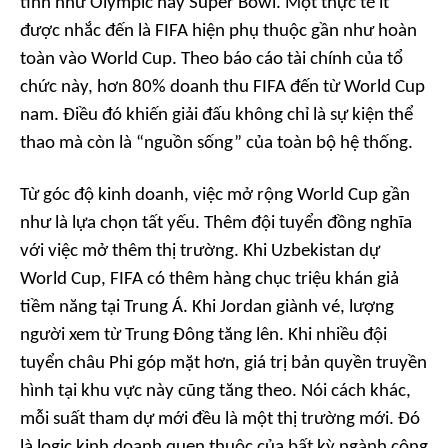
tinh như Olympic hay Super Bowl. Một thực tế ít
được nhắc đến là FIFA hiện phụ thuộc gần như hoàn
toàn vào World Cup. Theo báo cáo tài chính của tổ
chức này, hơn 80% doanh thu FIFA đến từ World Cup
nam. Điều đó khiến giải đấu không chỉ là sự kiện thể
thao mà còn là “nguồn sống” của toàn bộ hệ thống.
Từ góc độ kinh doanh, việc mở rộng World Cup gần
như là lựa chọn tất yếu. Thêm đội tuyển đồng nghĩa
với việc mở thêm thị trường. Khi Uzbekistan dự
World Cup, FIFA có thêm hàng chục triệu khán giả
tiềm năng tại Trung Á. Khi Jordan giành vé, lượng
người xem từ Trung Đông tăng lên. Khi nhiều đội
tuyển châu Phi góp mặt hơn, giá trị bản quyền truyền
hình tại khu vực này cũng tăng theo. Nói cách khác,
mỗi suất tham dự mới đều là một thị trường mới. Đó
là logic kinh doanh quen thuộc của bất kỳ ngành công