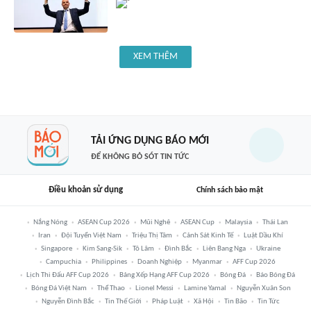
XEM THÊM
TẢI ỨNG DỤNG BÁO MỚI
ĐỂ KHÔNG BỎ SÓT TIN TỨC
Điều khoản sử dụng
Chính sách bảo mật
Nắng Nóng
ASEAN Cup 2026
Mũi Nghê
ASEAN Cup
Malaysia
Thái Lan
Iran
Đội Tuyển Việt Nam
Triệu Thị Tâm
Cảnh Sát Kinh Tế
Luật Dầu Khí
Singapore
Kim Sang-Sik
Tô Lâm
Đình Bắc
Liên Bang Nga
Ukraine
Campuchia
Philippines
Doanh Nghiệp
Myanmar
AFF Cup 2026
Lịch Thi Đấu AFF Cup 2026
Bảng Xếp Hạng AFF Cup 2026
Bóng Đá
Báo Bóng Đá
Bóng Đá Việt Nam
Thể Thao
Lionel Messi
Lamine Yamal
Nguyễn Xuân Son
Nguyễn Đình Bắc
Tin Thế Giới
Pháp Luật
Xã Hội
Tin Bão
Tin Tức