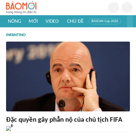
NÓNG
MỚI
VIDEO
CHỦ ĐỀ
#ASEAN Cup 2026
#Trí tuệ nhân tạo
#Mỹ - Iran
#Khám phá Việt Nam
INFANTINO
#Khám phá thế giới
Đặc quyền gây phẫn nộ của chủ tịch FIFA