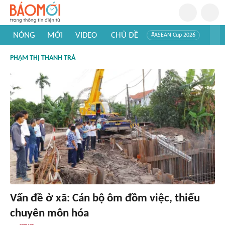
NÓNG
MỚI
VIDEO
CHỦ ĐỀ
#ASEAN Cup 2026
#Trí tuệ nhân tạo
#Mỹ - Iran
#Khám phá Việt Nam
PHẠM THỊ THANH TRÀ
#Khám phá thế giới
Vấn đề ở xã: Cán bộ ôm đồm việc, thiếu
chuyên môn hóa