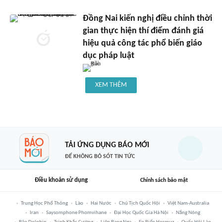
Đồng Nai kiến nghị điều chỉnh thời
gian thực hiện thí điểm đánh giá
hiệu quả công tác phổ biến giáo
dục pháp luật
XEM THÊM
TẢI ỨNG DỤNG BÁO MỚI
ĐỂ KHÔNG BỎ SÓT TIN TỨC
Điều khoản sử dụng
Chính sách bảo mật
Trung Học Phổ Thông
Lào
Hai Nước
Chủ Tịch Quốc Hội
Việt Nam-Australia
Iran
Saysomphone Phomvihane
Đại Học Quốc Gia Hà Nội
Nắng Nóng