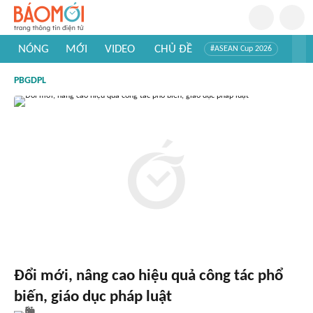
NÓNG
MỚI
VIDEO
CHỦ ĐỀ
#ASEAN Cup 2026
#Tuyển sinh đại học 2026
#Trí tuệ nhân tạo
#Mỹ - Iran
PBGDPL
#Khám phá Việt Nam
#Khám phá thế giới
Đổi mới, nâng cao hiệu quả công tác phổ
biến, giáo dục pháp luật