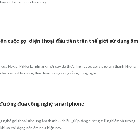
hay vì đơn âm như hiện nay.
ện cuộc gọi điện thoại đầu tiên trên thế giới sử dụng âm
 của Nokia, Pekka Lundmark mới đây đã thực hiện cuộc gọi video âm thanh không
ã tạo ra một làn sóng thảo luận trong cộng đồng công nghệ…
i đường đua công nghệ smartphone
ng nghệ gọi thoại sử dụng âm thanh 3 chiều, giúp tăng cường trải nghiệm và tương
khi so với dạng nén âm như hiện nay.