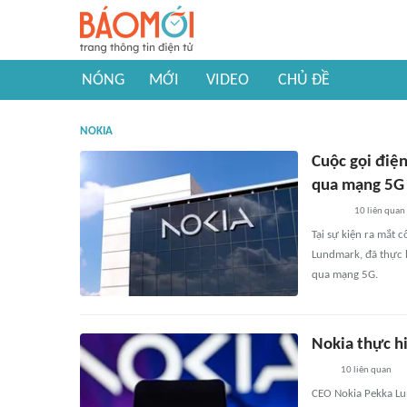
NÓNG
MỚI
VIDEO
CHỦ ĐỀ
NOKIA
Cuộc gọi điện
qua mạng 5G
10
liên quan
Tại sự kiện ra mắt
Lundmark, đã thực 
qua mạng 5G.
Nokia thực hi
10
liên quan
CEO Nokia Pekka Lu