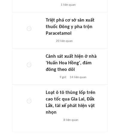
1
liên quan
Triệt phá cơ sở sản xuất
thuốc Đông y pha trộn
Paracetamol
20
liên quan
Cảnh sát xuất hiện ở nhà
'Huấn Hoa Hồng', đám
đông theo dõi
9 giờ
14
liên quan
Loạt ô tô thủng lốp trên
cao tốc qua Gia Lai, Đắk
Lắk, tài xế phát hiện vật
nhọn
8
liên quan