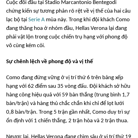
Cuộc đối đầu tại Stadio Marcantonio Bentegodi
chứng kiến sự tương phản rõ rệt về vị thế của hai câu
lạc bộ tại
Serie A
mùa này. Trong khi đội khách Como
đang thăng hoa ở nhóm đầu, Hellas Verona lại đang
phải vật lộn trong cuộc chiến trụ hạng với phong độ
vô cùng kém cỏi.
Sự chênh lệch về phong độ và vị thế
Como đang đứng vững ở vị trí thứ 6 trên bảng xếp
hạng với 62 điểm sau 35 vòng đấu. Đội khách sở hữu
hàng công hiệu quả với 59 bàn thắng (trung bình 1,7
bàn/trận) và hàng thủ chắc chắn khi chỉ để lọt lưới
0,8 bàn/trận. Trong 5 trận gần nhất, Como duy trì sự
ổn định với 1 chiến thắng, 2 trận hòa và 2 trận thua.
Ngược lại, Hellas Verona đang chìm sâu ở vị trí thứ 19