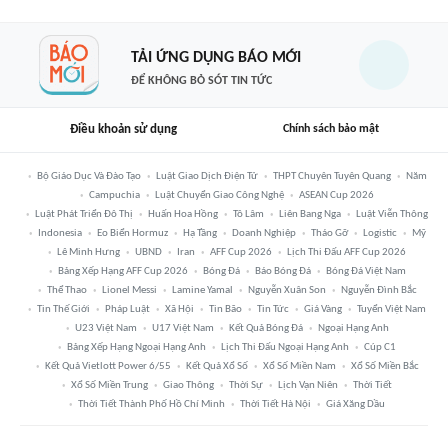
TẢI ỨNG DỤNG BÁO MỚI
ĐỂ KHÔNG BỎ SÓT TIN TỨC
Điều khoản sử dụng
Chính sách bảo mật
Bộ Giáo Dục Và Đào Tạo
Luật Giao Dịch Điện Tử
THPT Chuyên Tuyên Quang
Năm
Campuchia
Luật Chuyển Giao Công Nghệ
ASEAN Cup 2026
Luật Phát Triển Đô Thị
Huấn Hoa Hồng
Tô Lâm
Liên Bang Nga
Luật Viễn Thông
Indonesia
Eo Biển Hormuz
Hạ Tầng
Doanh Nghiệp
Tháo Gỡ
Logistic
Mỹ
Lê Minh Hưng
UBND
Iran
AFF Cup 2026
Lịch Thi Đấu AFF Cup 2026
Bảng Xếp Hạng AFF Cup 2026
Bóng Đá
Báo Bóng Đá
Bóng Đá Việt Nam
Thể Thao
Lionel Messi
Lamine Yamal
Nguyễn Xuân Son
Nguyễn Đình Bắc
Tin Thế Giới
Pháp Luật
Xã Hội
Tin Bão
Tin Tức
Giá Vàng
Tuyển Việt Nam
U23 Việt Nam
U17 Việt Nam
Kết Quả Bóng Đá
Ngoại Hạng Anh
Bảng Xếp Hạng Ngoại Hạng Anh
Lịch Thi Đấu Ngoại Hạng Anh
Cúp C1
Kết Quả Vietlott Power 6/55
Kết Quả Xổ Số
Xổ Số Miền Nam
Xổ Số Miền Bắc
Xổ Số Miền Trung
Giao Thông
Thời Sự
Lịch Vạn Niên
Thời Tiết
Thời Tiết Thành Phố Hồ Chí Minh
Thời Tiết Hà Nội
Giá Xăng Dầu