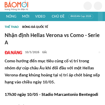
NÓNG
MỚI
VIDEO
CHỦ ĐỀ
#ASEAN Cup 2026
#Trí tuệ nhân tạo
#Mỹ - Iran
#Khám phá Việt Nam
THỂ THAO
BÓNG ĐÁ QUỐC TẾ
#Khám phá thế giới
Nhận định Hellas Verona vs Como - Serie
A
10/5/2026
Gốc
Como hướng đến mục tiêu củng cố vị trí trong
nhóm dự cúp châu Âu khi đối đầu với một Hellas
Verona đang khủng hoảng tại vị trí áp chót bảng xếp
hạng vào chiều ngày 10/05.
17h30 ngày 10/05 - Stadio Marcantonio Bentegodi