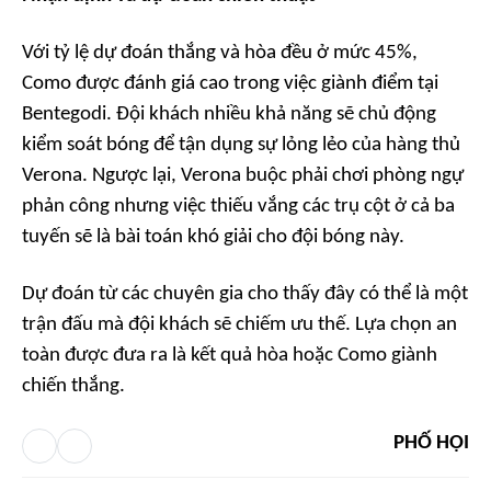
Với tỷ lệ dự đoán thắng và hòa đều ở mức 45%,
Como được đánh giá cao trong việc giành điểm tại
Bentegodi. Đội khách nhiều khả năng sẽ chủ động
kiểm soát bóng để tận dụng sự lỏng lẻo của hàng thủ
Verona. Ngược lại, Verona buộc phải chơi phòng ngự
phản công nhưng việc thiếu vắng các trụ cột ở cả ba
tuyến sẽ là bài toán khó giải cho đội bóng này.
Dự đoán từ các chuyên gia cho thấy đây có thể là một
trận đấu mà đội khách sẽ chiếm ưu thế. Lựa chọn an
toàn được đưa ra là kết quả hòa hoặc Como giành
chiến thắng.
PHỐ HỘI