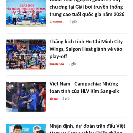
chương tại Giải bơi truyền thống
trung cao tuổi quốc gia năm 2026
2 giờ
Thắng kịch tính Ho Chi Minh City
Wings, Saigon Heat giành vé vào
play-off
2 giờ
Việt Nam - Campuchia: Những
toan tính của HLV Kim Sang-sik
2 giờ
Nhận định, dự đoán trận đấu Việt