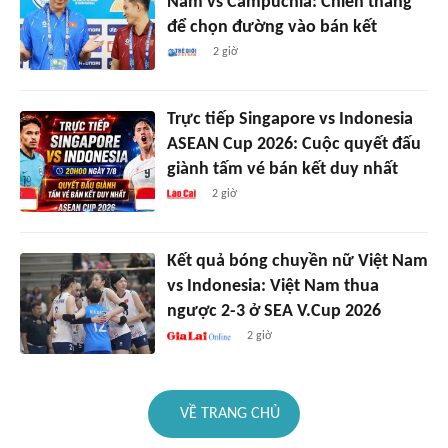
Nam vs Campuchia: Chiến thắng
để chọn đường vào bán kết
2 giờ
Trực tiếp Singapore vs Indonesia
ASEAN Cup 2026: Cuộc quyết đấu
giành tấm vé bán kết duy nhất
2 giờ
Kết quả bóng chuyền nữ Việt Nam
vs Indonesia: Việt Nam thua
ngược 2-3 ở SEA V.Cup 2026
2 giờ
VỀ TRANG CHỦ