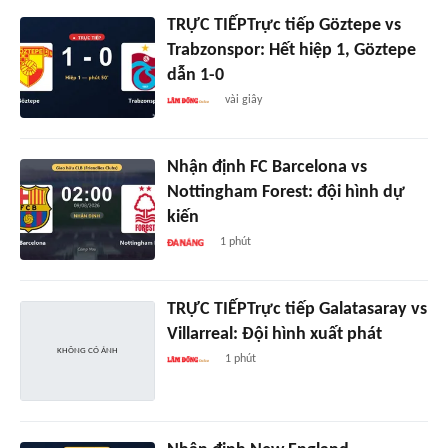
TRỰC TIẾPTrực tiếp Göztepe vs
Trabzonspor: Hết hiệp 1, Göztepe
dẫn 1-0
vài giây
Nhận định FC Barcelona vs
Nottingham Forest: đội hình dự
kiến
1 phút
TRỰC TIẾPTrực tiếp Galatasaray vs
Villarreal: Đội hình xuất phát
1 phút