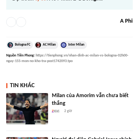
A Phi
Bologna FC
AC Milan
Inter Milan
Nguồn
Tiền Phong
:
https://tienphong.vn/nhan-dinh-ac-milan-vs-bologna-02h00-
ngay-155-mon-no-kho-tra-post1742093.tpo
TIN KHÁC
Milan của Amorim vẫn chưa biết
thắng
2 giờ