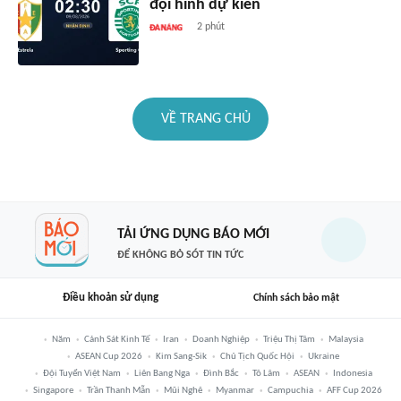
đội hình dự kiến
2 phút
VỀ TRANG CHỦ
TẢI ỨNG DỤNG BÁO MỚI
ĐỂ KHÔNG BỎ SÓT TIN TỨC
Điều khoản sử dụng
Chính sách bảo mật
Năm
Cảnh Sát Kinh Tế
Iran
Doanh Nghiệp
Triệu Thị Tâm
Malaysia
ASEAN Cup 2026
Kim Sang-Sik
Chủ Tịch Quốc Hội
Ukraine
Đội Tuyển Việt Nam
Liên Bang Nga
Đình Bắc
Tô Lâm
ASEAN
Indonesia
Singapore
Trần Thanh Mẫn
Mũi Nghê
Myanmar
Campuchia
AFF Cup 2026