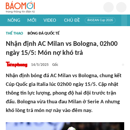
NÓNG
MỚI
VIDEO
CHỦ ĐỀ
#ASEAN Cup 2026
#Trí tuệ nhân tạo
#Mỹ - Iran
#Khám phá Việt Nam
THỂ THAO
BÓNG ĐÁ QUỐC TẾ
#Khám phá thế giới
Nhận định AC Milan vs Bologna, 02h00
ngày 15/5: Món nợ khó trả
14/5/2025
Gốc
Nhận định bóng đá AC Milan vs Bologna, chung kết
Cúp Quốc gia Italia lúc 02h00 ngày 15/5. Cập nhật
thông tin lực lượng, phong độ hai đội trước trận
đấu. Bologna vừa thua đau Milan ở Serie A nhưng
khó lòng trả món nợ này vào đêm nay.