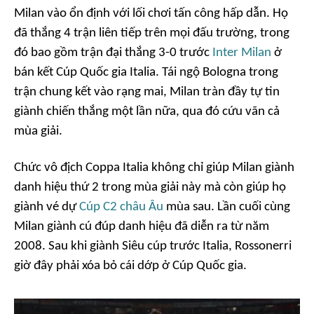
Milan vào ổn định với lối chơi tấn công hấp dẫn. Họ
đã thắng 4 trận liên tiếp trên mọi đấu trường, trong
đó bao gồm trận đại thắng 3-0 trước
Inter Milan
ở
bán kết Cúp Quốc gia Italia. Tái ngộ Bologna trong
trận chung kết vào rạng mai, Milan tràn đầy tự tin
giành chiến thắng một lần nữa, qua đó cứu vãn cả
mùa giải.
Chức vô địch Coppa Italia không chỉ giúp Milan giành
danh hiệu thứ 2 trong mùa giải này mà còn giúp họ
giành vé dự
Cúp C2 châu Âu
mùa sau. Lần cuối cùng
Milan giành cú đúp danh hiệu đã diễn ra từ năm
2008. Sau khi giành Siêu cúp trước Italia, Rossonerri
giờ đây phải xóa bỏ cái dớp ở Cúp Quốc gia.