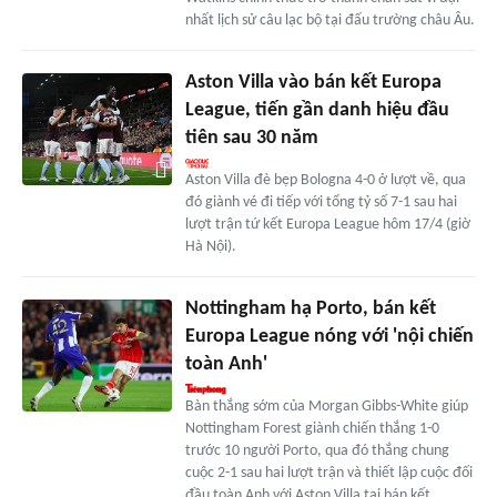
nhất lịch sử câu lạc bộ tại đấu trường châu Âu.
Aston Villa vào bán kết Europa
League, tiến gần danh hiệu đầu
tiên sau 30 năm
Aston Villa đè bẹp Bologna 4-0 ở lượt về, qua
đó giành vé đi tiếp với tổng tỷ số 7-1 sau hai
lượt trận tứ kết Europa League hôm 17/4 (giờ
Hà Nội).
Nottingham hạ Porto, bán kết
Europa League nóng với 'nội chiến
toàn Anh'
Bàn thắng sớm của Morgan Gibbs-White giúp
Nottingham Forest giành chiến thắng 1-0
trước 10 người Porto, qua đó thắng chung
cuộc 2-1 sau hai lượt trận và thiết lập cuộc đối
đầu toàn Anh với Aston Villa tại bán kết