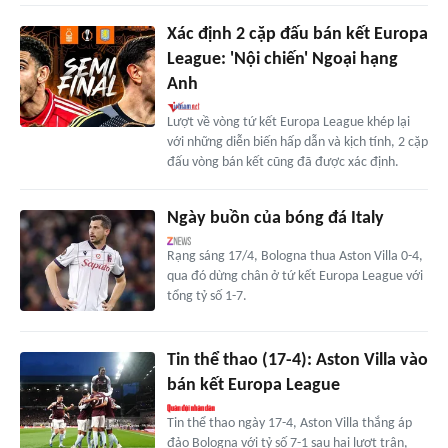
Xác định 2 cặp đấu bán kết Europa
League: 'Nội chiến' Ngoại hạng
Anh
Lượt về vòng tứ kết Europa League khép lại
với những diễn biến hấp dẫn và kịch tính, 2 cặp
đấu vòng bán kết cũng đã được xác định.
Ngày buồn của bóng đá Italy
Rạng sáng 17/4, Bologna thua Aston Villa 0-4,
qua đó dừng chân ở tứ kết Europa League với
tổng tỷ số 1-7.
Tin thể thao (17-4): Aston Villa vào
bán kết Europa League
Tin thể thao ngày 17-4, Aston Villa thắng áp
đảo Bologna với tỷ số 7-1 sau hai lượt trận,