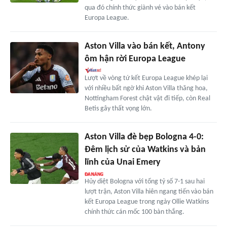
qua đó chính thức giành vé vào bán kết
Europa League.
Aston Villa vào bán kết, Antony
ôm hận rời Europa League
Lượt về vòng tứ kết Europa League khép lại
với nhiều bất ngờ khi Aston Villa thăng hoa,
Nottingham Forest chật vật đi tiếp, còn Real
Betis gây thất vọng lớn.
Aston Villa đè bẹp Bologna 4-0:
Đêm lịch sử của Watkins và bản
lĩnh của Unai Emery
Hủy diệt Bologna với tổng tỷ số 7-1 sau hai
lượt trận, Aston Villa hiên ngang tiến vào bán
kết Europa League trong ngày Ollie Watkins
chính thức cán mốc 100 bàn thắng.