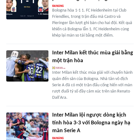
Bologna hòa 1-1 1. FC Heidenheim tại Club
Friendlies, trong trận đấu mà Castro và
Pieringer lần lượt ghi bàn cho hai đội. Kết quả
khiến cả Bologna lẫn 1. FC Heidenheim cùng
khép lại màn so tài bằng một điểm.
Inter Milan kết thúc mùa giải bằng
một trận hòa
Inter Milan kết thúc mùa giải với chuyến hành
quân đến sân của Bologna. Nhà tân vô địch
Serie A đã có một trận đấu cống hiến với màn
rượt đuổi tỷ số đầy cảm xúc trên sân Renato
Dall'Ara.
Inter Milan lội ngược dòng kịch
tính hòa 3-3 với Bologna ngày hạ
màn Serie A