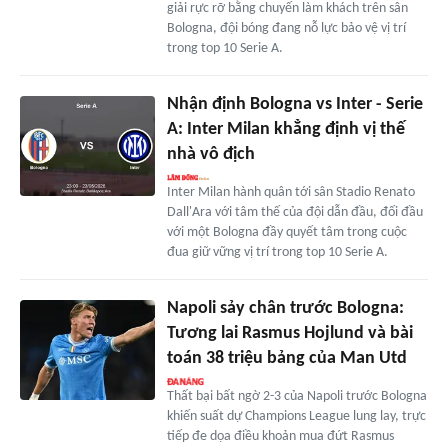
giải rực rỡ bằng chuyến làm khách trên sân
Bologna, đội bóng đang nỗ lực bảo vệ vị trí
trong top 10 Serie A.
Nhận định Bologna vs Inter - Serie
A: Inter Milan khẳng định vị thế
nhà vô địch
Inter Milan hành quân tới sân Stadio Renato
Dall'Ara với tâm thế của đội dẫn đầu, đối đầu
với một Bologna đầy quyết tâm trong cuộc
đua giữ vững vị trí trong top 10 Serie A.
Napoli sảy chân trước Bologna:
Tương lai Rasmus Hojlund và bài
toán 38 triệu bảng của Man Utd
Thất bại bất ngờ 2-3 của Napoli trước Bologna
khiến suất dự Champions League lung lay, trực
tiếp đe dọa điều khoản mua đứt Rasmus