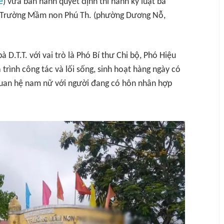
ế
) vừa ban hành quyết định thi hành kỷ luật bà
ởng Trường Mầm non Phú Th. (phường Dương Nỗ,
.T.T. với vai trò là Phó Bí thư Chi bộ, Phó Hiệu
rình công tác và lối sống, sinh hoạt hàng ngày có
 quan hệ nam nữ với người đang có hôn nhân hợp