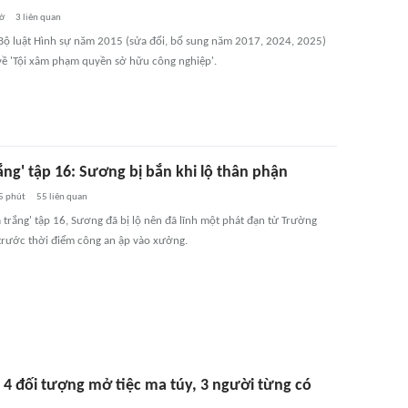
iờ
3
liên quan
Bộ luật Hình sự năm 2015 (sửa đổi, bổ sung năm 2017, 2024, 2025)
về 'Tội xâm phạm quyền sở hữu công nghiệp'.
ắng' tập 16: Sương bị bắn khi lộ thân phận
5 phút
55
liên quan
 trắng' tập 16, Sương đã bị lộ nên đã lĩnh một phát đạn từ Trường
 trước thời điểm công an ập vào xưởng.
ữ 4 đối tượng mở tiệc ma túy, 3 người từng có