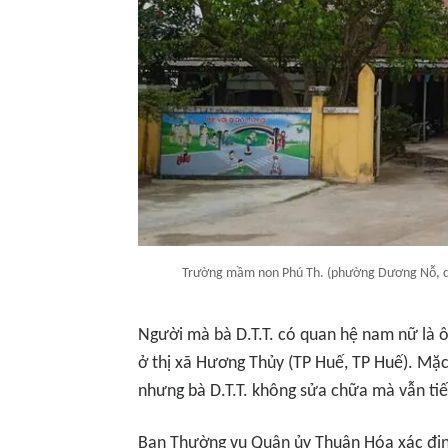
Trường mầm non Phú Th. (phường Dương Nỗ, quậ
Người mà bà D.T.T. có quan hệ nam nữ là ô
ở thị xã Hương Thủy (TP Huế, TP Huế). Mặ
nhưng bà D.T.T. không sửa chữa mà vẫn tiế
Ban Thường vụ Quận ủy Thuận Hóa xác định