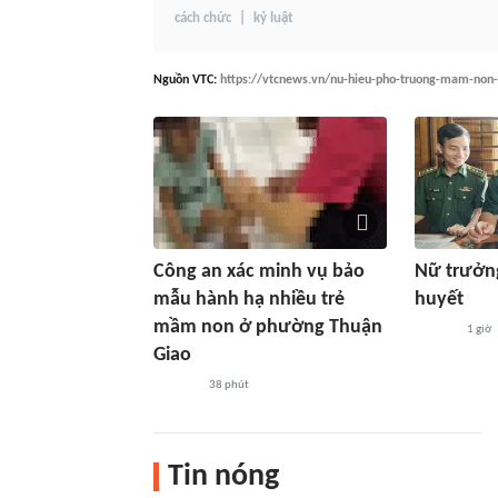
cách chức
kỷ luật
Nguồn
VTC
:
https://vtcnews.vn/nu-hieu-pho-truong-mam-non-
Công an xác minh vụ bảo
Nữ trưởng
mẫu hành hạ nhiều trẻ
huyết
mầm non ở phường Thuận
1 giờ
Giao
38 phút
Tin nóng