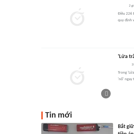
2 g
Điều 226 
quy định 
'Lửa tr
3
Trong 'Lửa
'nổ' ngay
Tin mới
Bắt gi