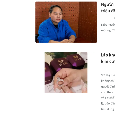
Người 
triệu 
1
Một người
một người
Lấp kh
kim c
Với thị t
không chỉ
quyết định
cho thấy 
và cơ chế
lý, bảo đ
tiêu dùng 