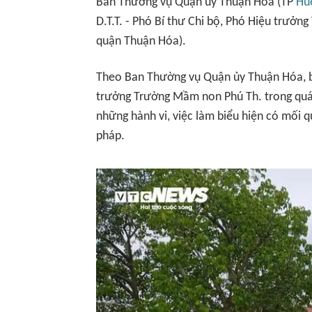
Ban Thường vụ Quận ủy Thuận Hóa (TP
Hu
D.T.T. - Phó Bí thư Chi bộ, Phó Hiệu trư
quận Thuận Hóa).
Theo Ban Thường vụ Quận ủy Thuận Hóa, bà D
trưởng Trường Mầm non Phú Th. trong quá t
những hành vi, việc làm biểu hiện có mối
pháp.