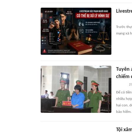
Livest
Trước thự
mạng xã hộ
Tuyên 
chiếm 
2
Để có tiền
nhiều hợp
hại con, 
bảo hiểm.
Tội xâ