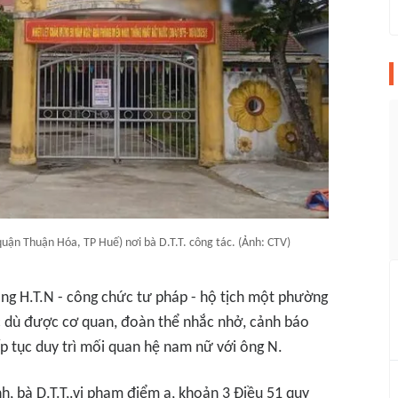
n Thuận Hóa, TP Huế) nơi bà D.T.T. công tác. (Ảnh: CTV)
ng H.T.N - công chức tư pháp - hộ tịch một phường
c dù được cơ quan, đoàn thể nhắc nhở, cảnh báo
p tục duy trì mối quan hệ nam nữ với ông N.
, bà D.T.T,.vi phạm điểm a, khoản 3 Điều 51 quy