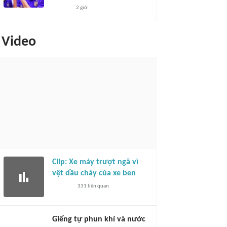
2 giờ
Video
Clip: Xe máy trượt ngã vì
vệt dầu chảy của xe ben
331
liên quan
Giếng tự phun khí và nước