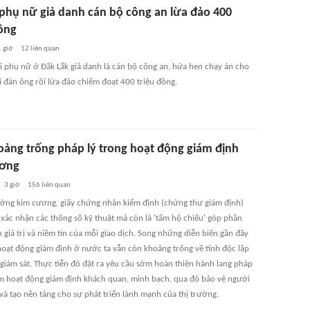
phụ nữ giả danh cán bộ công an lừa đảo 400
đồng
 giờ
12
liên quan
 phụ nữ ở Đắk Lắk giả danh là cán bộ công an, hứa hẹn chạy án cho
 đàn ông rồi lừa đảo chiếm đoạt 400 triệu đồng.
oảng trống pháp lý trong hoạt động giám định
ương
3 giờ
156
liên quan
rường kim cương, giấy chứng nhận kiểm định (chứng thư giám định)
 xác nhận các thông số kỹ thuật mà còn là 'tấm hộ chiếu' góp phần
 giá trị và niềm tin của mỗi giao dịch. Song những diễn biến gần đây
hoạt động giám định ở nước ta vẫn còn khoảng trống về tính độc lập
 giám sát. Thực tiễn đó đặt ra yêu cầu sớm hoàn thiện hành lang pháp
ảm hoạt động giám định khách quan, minh bạch, qua đó bảo vệ người
và tạo nền tảng cho sự phát triển lành mạnh của thị trường.