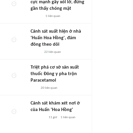
cực mạnh gây xói lở, đứng
gần thấy chóng mặt
1
liên quan
Cảnh sát xuất hiện ở nhà
'Huấn Hoa Hồng', đám
đông theo dõi
22
liên quan
Triệt phá cơ sở sản xuất
thuốc Đông y pha trộn
Paracetamol
20
liên quan
Cảnh sát khám xét nơi ở
của Huấn 'Hoa Hồng'
11 giờ
1
liên quan