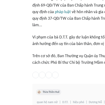
định 69-QĐ/TW của Ban Chấp hành Trung ươ
quy định của
pháp luật
về hôn nhân và gia
quy định 37-QĐ/TW của Ban Chấp hành Tr
làm...
Vi phạm của bà D.T.T. gây dư luận không t
ảnh hưởng đến uy tín của bản thân, đơn vị
Trên cơ sở đó, Ban Thường vụ Quận ủy Thuậ
cách chức Phó Bí thư Chi bộ Trường Mầm no
Thừa Thiên Huế
quan hệ nam nữ
D.T.T.
hiệu phó
Dương Nỗ