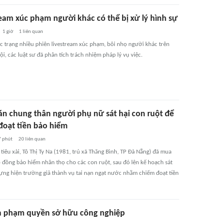
ream xúc phạm người khác có thể bị xử lý hình sự
1 giờ
1
liên quan
c trạng nhiều phiên livestream xúc phạm, bôi nhọ người khác trên
i, các luật sư đã phân tích trách nhiệm pháp lý vụ việc.
án chung thân người phụ nữ sát hại con ruột để
đoạt tiền bảo hiểm
7 phút
20
liên quan
 tiêu xài, Tô Thị Ty Na (1981, trú xã Thăng Bình, TP Đà Nẵng) đã mua
 đồng bảo hiểm nhân thọ cho các con ruột, sau đó lên kế hoạch sát
dựng hiện trường giả thành vụ tai nạn ngạt nước nhằm chiếm đoạt tiền
m phạm quyền sở hữu công nghiệp