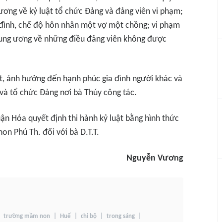
ng về kỷ luật tổ chức Đảng và đảng viên vi phạm;
 đình, chế độ hôn nhân một vợ một chồng; vi phạm
ung ương về những điều đảng viên không được
ốt, ảnh hưởng đến hạnh phúc gia đình người khác và
 và tổ chức Đảng nơi bà Thúy công tác.
n Hóa quyết định thi hành kỷ luật bằng hình thức
n Phú Th. đối với bà D.T.T.
Nguyễn Vương
trường mầm non
Huế
chi bộ
trong sáng