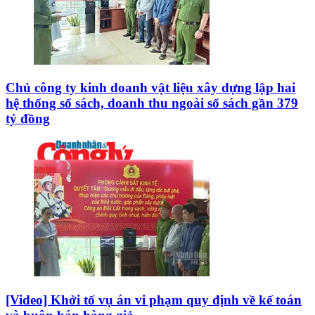
Chủ công ty kinh doanh vật liệu xây dựng lập hai
hệ thống sổ sách, doanh thu ngoài sổ sách gần 379
tỷ đồng
[Video] Khởi tố vụ án vi phạm quy định về kế toán