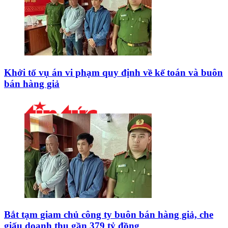
Khởi tố vụ án vi phạm quy định về kế toán và buôn
bán hàng giả
Bắt tạm giam chủ công ty buôn bán hàng giả, che
giấu doanh thu gần 379 tỷ đồng