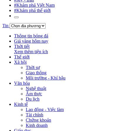
#Khám phá Việt Nam
#Khám phá thế giới
Tin
Thông tin bóng đá
Giá vàng hôm nay
Thời tiết
Xem thêm tiện ích
Thế giới
Xã hội
Thời sự
Giao thông
Môi trường - Khí hậu
Văn hóa
Nghệ thuật
Ẩm thực
Du lịch
Kinh tế
Lao động - Việc làm
Tài chính
Chứng khoán
Kinh doanh
Giáo dục