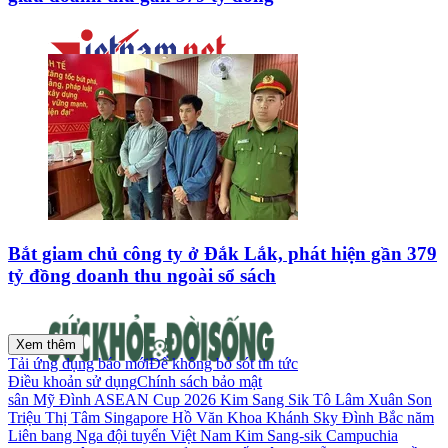
Bắt giam chủ công ty ở Đắk Lắk, phát hiện gần 379
tỷ đồng doanh thu ngoài sổ sách
Xem thêm
Tải ứng dụng báo mới
Để không bỏ sót tin tức
Điều khoản sử dụng
Chính sách bảo mật
sân Mỹ Đình
ASEAN Cup 2026
Kim Sang Sik
Tô Lâm
Xuân Son
Triệu Thị Tâm
Singapore
Hồ Văn Khoa
Khánh Sky
Đình Bắc
năm
Liên bang Nga
đội tuyển Việt Nam
Kim Sang-sik
Campuchia