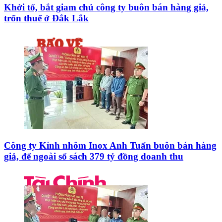
Khởi tố, bắt giam chủ công ty buôn bán hàng giả,
trốn thuế ở Đắk Lắk
Công ty Kính nhôm Inox Anh Tuấn buôn bán hàng
giả, để ngoài sổ sách 379 tỷ đồng doanh thu