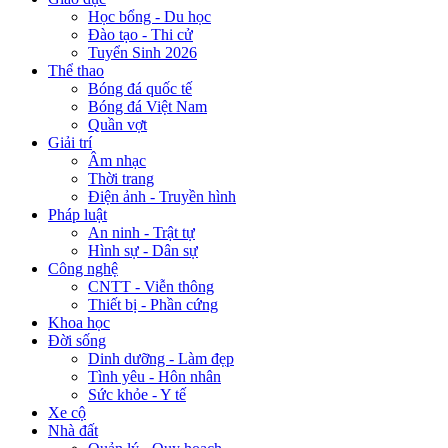
Học bổng - Du học
Đào tạo - Thi cử
Tuyển Sinh 2026
Thể thao
Bóng đá quốc tế
Bóng đá Việt Nam
Quần vợt
Giải trí
Âm nhạc
Thời trang
Điện ảnh - Truyền hình
Pháp luật
An ninh - Trật tự
Hình sự - Dân sự
Công nghệ
CNTT - Viễn thông
Thiết bị - Phần cứng
Khoa học
Đời sống
Dinh dưỡng - Làm đẹp
Tình yêu - Hôn nhân
Sức khỏe - Y tế
Xe cộ
Nhà đất