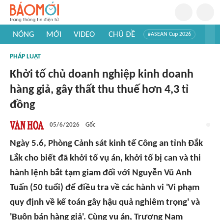
NÓNG
MỚI
VIDEO
CHỦ ĐỀ
#ASEAN Cup 2026
#Trí tuệ nhân tạo
#Mỹ - Iran
#Khám phá Việt Nam
PHÁP LUẬT
#Khám phá thế giới
Khởi tố chủ doanh nghiệp kinh doanh
hàng giả, gây thất thu thuế hơn 4,3 tỉ
đồng
05/6/2026
Gốc
Ngày 5.6, Phòng Cảnh sát kinh tế Công an tỉnh Đắk
Lắk cho biết đã khởi tố vụ án, khởi tố bị can và thi
hành lệnh bắt tạm giam đối với Nguyễn Vũ Anh
Tuấn (50 tuổi) để điều tra về các hành vi 'Vi phạm
quy định về kế toán gây hậu quả nghiêm trọng' và
'Buôn bán hàng giả'. Cùng vụ án, Trương Nam