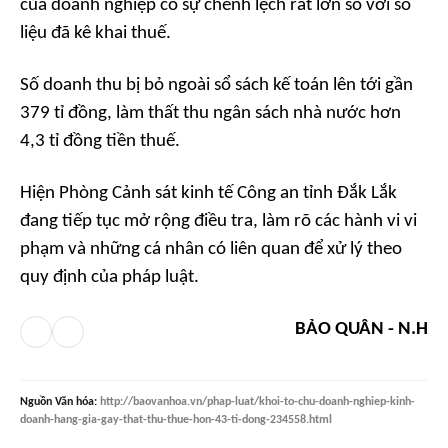
của doanh nghiệp có sự chênh lệch rất lớn so với số
liệu đã kê khai thuế.
Số doanh thu bị bỏ ngoài sổ sách kế toán lên tới gần
379 tỉ đồng, làm thất thu ngân sách nhà nước hơn
4,3 tỉ đồng tiền thuế.
Hiện Phòng Cảnh sát kinh tế Công an tỉnh Đắk Lắk
đang tiếp tục mở rộng điều tra, làm rõ các hành vi vi
phạm và những cá nhân có liên quan để xử lý theo
quy định của pháp luật.
BẢO QUÂN - N.H
Nguồn
Văn hóa
:
http://baovanhoa.vn/phap-luat/khoi-to-chu-doanh-nghiep-kinh-
doanh-hang-gia-gay-that-thu-thue-hon-43-ti-dong-234558.html