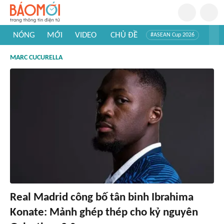
NÓNG
MỚI
VIDEO
CHỦ ĐỀ
#ASEAN Cup 2026
#Trí tuệ nhân tạo
#Mỹ - Iran
#Khám phá Việt Nam
MARC CUCURELLA
#Khám phá thế giới
Real Madrid công bố tân binh Ibrahima
Konate: Mảnh ghép thép cho kỷ nguyên