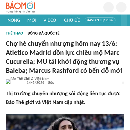
NÓNG
MỚI
VIDEO
CHỦ ĐỀ
#ASEAN Cup 2026
#Trí tuệ nhân tạo
#Mỹ - Iran
#Khám phá Việt Nam
THỂ THAO
BÓNG ĐÁ QUỐC TẾ
#Khám phá thế giới
Chợ hè chuyển nhượng hôm nay 13/6:
Atletico Madrid dồn lực chiêu mộ Marc
Cucurella; MU tái khởi động thương vụ
Baleba; Marcus Rashford có bến đỗ mới
14/6/2026
Gốc
Thị trường chuyển nhượng sôi động liên tục được
Báo Thế giới và Việt Nam cập nhật.