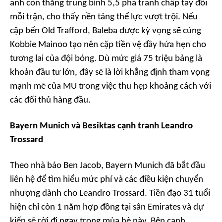
anh còn thắng trung bình 5,5 pha tranh chấp tay đôi
mỗi trận, cho thấy nền tảng thể lực vượt trội. Nếu
cập bến Old Trafford, Baleba được kỳ vọng sẽ cùng
Kobbie Mainoo tạo nên cặp tiền vệ đầy hứa hẹn cho
tương lai của đội bóng. Dù mức giá 75 triệu bảng là
khoản đầu tư lớn, đây sẽ là lời khẳng định tham vọng
mạnh mẽ của MU trong việc thu hẹp khoảng cách với
các đối thủ hàng đầu.
Bayern Munich và Besiktas cạnh tranh Leandro
Trossard
Theo nhà báo Ben Jacob, Bayern Munich đã bắt đầu
liên hệ để tìm hiểu mức phí và các điều kiện chuyển
nhượng dành cho Leandro Trossard. Tiền đạo 31 tuổi
hiện chỉ còn 1 năm hợp đồng tại sân Emirates và dự
kiến sẽ rời đi ngay trong mùa hè này. Bên cạnh