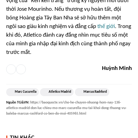
vọng của "Kền kền trắng" trong kỷ nguyên mới dưới
thời Jose Mourinho. Nếu thương vụ hoàn tất, đội
bóng Hoàng gia Tây Ban Nha sẽ sở hữu thêm một
ngôi sao giàu kinh nghiệm và đẳng cấp
thế giới
. Trong
khi đó, Atletico đành cay đắng nhìn mục tiêu số một
của mình gia nhập đại kình địch cùng thành phố ngay
trước mắt.
Huỳnh Minh
Marc Cucurella
Atletico Madrid
Marcus Rashford
Nguồn
TG&VN
:
https://baoquocte.vn/cho-he-chuyen-nhuong-hom-nay-136-
atletico-madrid-don-luc-chieu-mo-marc-cucurella-mu-tai-khoi-dong-thuong-vu-
baleba-marcus-rashford-co-ben-do-moi-405965.html