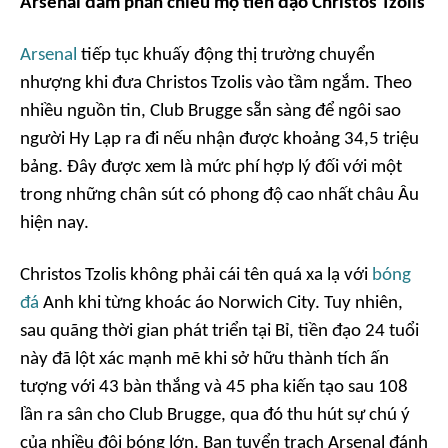
Arsenal đàm phán chiêu mộ tiền đạo Christos Tzolis
Arsenal
tiếp tục khuấy động thị trường chuyển
nhượng khi đưa Christos Tzolis vào tầm ngắm. Theo
nhiều nguồn tin, Club Brugge sẵn sàng để ngôi sao
người Hy Lạp ra đi nếu nhận được khoảng 34,5 triệu
bảng. Đây được xem là mức phí hợp lý đối với một
trong những chân sút có phong độ cao nhất châu Âu
hiện nay.
Christos Tzolis không phải cái tên quá xa lạ với
bóng
đá
Anh khi từng khoác áo Norwich City. Tuy nhiên,
sau quãng thời gian phát triển tại Bỉ, tiền đạo 24 tuổi
này đã lột xác mạnh mẽ khi sở hữu thành tích ấn
tượng với 43 bàn thắng và 45 pha kiến tạo sau 108
lần ra sân cho Club Brugge, qua đó thu hút sự chú ý
của nhiều đội bóng lớn. Ban tuyển trạch Arsenal đánh