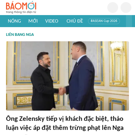
NÓNG
MỚI
VIDEO
CHỦ ĐỀ
#ASEAN Cup 2026
#Trí tuệ nhân tạo
#Mỹ - Iran
#Khám phá Việt Nam
LIÊN BANG NGA
#Khám phá thế giới
Ông Zelensky tiếp vị khách đặc biệt, thảo
luận việc áp đặt thêm trừng phạt lên Nga