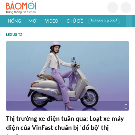
NÓNG
MỚI
VIDEO
CHỦ ĐỀ
#ASEAN Cup 2026
#Trí tuệ nhân tạo
#Mỹ - Iran
#Khám phá Việt Nam
LEXUS TZ
#Khám phá thế giới
Thị trường xe điện tuần qua: Loạt xe máy
điện của VinFast chuẩn bị 'đổ bộ' thị