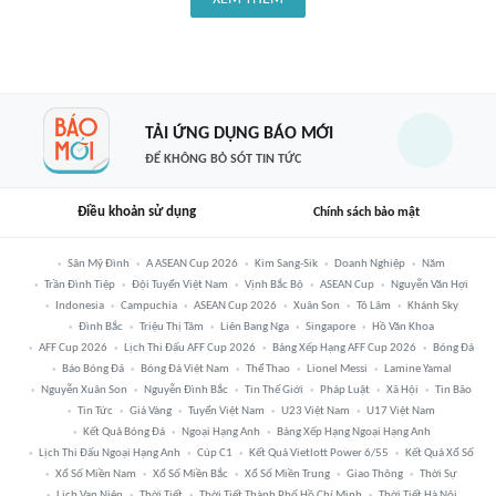
TẢI ỨNG DỤNG BÁO MỚI
ĐỂ KHÔNG BỎ SÓT TIN TỨC
Điều khoản sử dụng
Chính sách bảo mật
Sân Mỹ Đình
A ASEAN Cup 2026
Kim Sang-Sik
Doanh Nghiệp
Năm
Trần Đình Tiệp
Đội Tuyển Việt Nam
Vịnh Bắc Bộ
ASEAN Cup
Nguyễn Văn Hợi
Indonesia
Campuchia
ASEAN Cup 2026
Xuân Son
Tô Lâm
Khánh Sky
Đình Bắc
Triệu Thị Tâm
Liên Bang Nga
Singapore
Hồ Văn Khoa
AFF Cup 2026
Lịch Thi Đấu AFF Cup 2026
Bảng Xếp Hạng AFF Cup 2026
Bóng Đá
Báo Bóng Đá
Bóng Đá Việt Nam
Thể Thao
Lionel Messi
Lamine Yamal
Nguyễn Xuân Son
Nguyễn Đình Bắc
Tin Thế Giới
Pháp Luật
Xã Hội
Tin Bão
Tin Tức
Giá Vàng
Tuyển Việt Nam
U23 Việt Nam
U17 Việt Nam
Kết Quả Bóng Đá
Ngoại Hạng Anh
Bảng Xếp Hạng Ngoại Hạng Anh
Lịch Thi Đấu Ngoại Hạng Anh
Cúp C1
Kết Quả Vietlott Power 6/55
Kết Quả Xổ Số
Xổ Số Miền Nam
Xổ Số Miền Bắc
Xổ Số Miền Trung
Giao Thông
Thời Sự
Lịch Vạn Niên
Thời Tiết
Thời Tiết Thành Phố Hồ Chí Minh
Thời Tiết Hà Nội