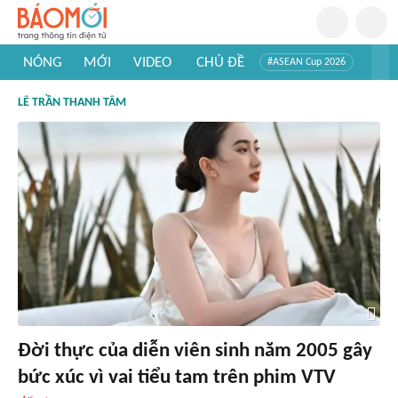
NÓNG
MỚI
VIDEO
CHỦ ĐỀ
#ASEAN Cup 2026
#Trí tuệ nhân tạo
#Mỹ - Iran
#Khám phá Việt Nam
LÊ TRẦN THANH TÂM
#Khám phá thế giới
Đời thực của diễn viên sinh năm 2005 gây
bức xúc vì vai tiểu tam trên phim VTV