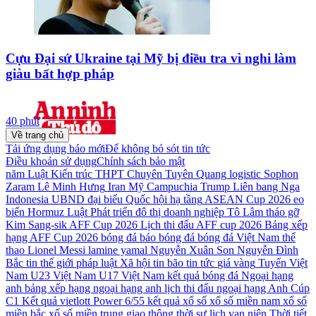
Cựu Đại sứ Ukraine tại Mỹ bị điều tra vì nghi làm
giàu bất hợp pháp
40 phút
Về trang chủ
Tải ứng dụng báo mới
Để không bỏ sót tin tức
Điều khoản sử dụng
Chính sách bảo mật
năm
Luật Kiến trúc
THPT Chuyên Tuyên Quang
logistic
Sophon
Zaram
Lê Minh Hưng
Iran
Mỹ
Campuchia
Trump
Liên bang Nga
Indonesia
UBND
đại biểu Quốc hội
hạ tầng
ASEAN Cup 2026
eo
biển Hormuz
Luật Phát triển đô thị
doanh nghiệp
Tô Lâm
tháo gỡ
Kim Sang-sik
AFF Cup 2026
Lịch thi đấu AFF cup 2026
Bảng xếp
hạng AFF Cup 2026
bóng đá
báo bóng đá
bóng đá Việt Nam
thể
thao
Lionel Messi
lamine yamal
Nguyễn Xuân Son
Nguyễn Đình
Bắc
tin thế giới
pháp luật
Xã hội
tin bão
tin tức
giá vàng
Tuyển Việt
Nam
U23 Việt Nam
U17 Việt Nam
kết quả bóng đá
Ngoại hạng
anh
bảng xếp hạng ngoại hạng anh
lịch thi đấu ngoại hạng Anh
Cúp
C1
Kết quả vietlott Power 6/55
kết quả xổ số
xổ số miền nam
xổ số
miền bắc
xổ số miền trung
giao thông
thời sự
lịch vạn niên
Thời tiết