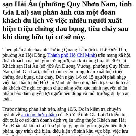
sạn Hải Âu (phường Quy Nhơn Nam, tỉnh
Gia Lai) sau phản ánh của một đoàn
khách du lịch về việc nhiều người xuất
hiện triệu chứng đau bụng, tiêu chảy sau
khi dùng bữa tại cơ sở này.
Theo phản ánh của anh Trương Quang Lâm (trú tại Lê Đức Thọ,
phường An Hội Đông,
Thành phố Hồ Chí Minh
) trên mạng xã hội,
đoàn khách của anh gồm 55 người, sau khi dùng bữa tối 30/5 tại
Khách sạn Hải Âu (số 489 An Dương Vương, phường Quy Nhơn
Nam, tỉnh Gia Lai), nhiều thành viên trong đoàn xuất hiện triệu
chứng đau bụng, tiêu chảy. Đến ngày 1/6 có 15 người phải nhập
viện tại Thành phố Hồ Chí Minh để theo dõi, điều trị. Gia đình các
du khách đề nghị cơ quan chức năng sớm xác minh nguyên nhân
nhằm bảo đảm quyền lợi người tiêu dùng và môi trường du lịch an
toàn.
Trước những phản ánh trên, sáng 10/6, Đoàn kiểm tra chuyên
ngành về
an toàn thực phẩm
của Sở Y tế tỉnh Gia Lai đã kiểm tra
đột xuất cơ sở kinh doanh dịch vụ ăn uống thuộc Khách sạn Hải
Âu. Đoàn đã kiểm tra hồ sơ pháp lý, nguồn gốc nguyên liệu thực
phẩm, quy trình chế biến, điều kiện vệ sinh khu vực bếp, việc lưu