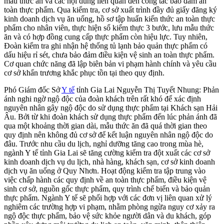
mẫu thức ăn và các nội dung liên quan đến công tác bảo đảm an
toàn thực phẩm. Qua kiểm tra, cơ sở xuất trình đầy đủ giấy đăng ký
kinh doanh dịch vụ ăn uống, hồ sơ tập huấn kiến thức an toàn thực
phẩm cho nhân viên, thực hiện sổ kiểm thực 3 bước, lưu mẫu thức
ăn và có hợp đồng cung cấp thực phẩm còn hiệu lực. Tuy nhiên,
Đoàn kiểm tra ghi nhận hệ thống tủ lạnh bảo quản thực phẩm có
dấu hiệu rỉ sét, chưa bảo đảm điều kiện vệ sinh an toàn thực phẩm.
Cơ quan chức năng đã lập biên bản vi phạm hành chính và yêu cầu
cơ sở khẩn trương khắc phục tồn tại theo quy định.
Phó Giám đốc Sở
Y tế
tỉnh Gia Lai Nguyễn Thị Tuyết Nhung: Phản
ánh nghi ngờ ngộ độc của đoàn khách trên rất khó để xác định
nguyên nhân gây ngộ độc do sử dụng thực phẩm tại Khách sạn Hải
Âu. Bởi từ khi đoàn khách sử dụng thực phẩm đến lúc phản ánh đã
qua một khoảng thời gian dài, mẫu thức ăn đã quá thời gian theo
quy định nên không đủ cơ sở để kết luận nguyên nhân ngộ độc do
đâu. Trước nhu cầu du lịch, nghỉ dưỡng tăng cao trong mùa hè,
ngành Y tế tỉnh Gia Lai sẽ tăng cường kiểm tra đột xuất các cơ sở
kinh doanh dịch vụ du lịch, nhà hàng, khách sạn, cơ sở kinh doanh
dịch vụ ăn uống ở Quy Nhơn. Hoạt động kiểm tra tập trung vào
việc chấp hành các quy định về an toàn thực phẩm, điều kiện vệ
sinh cơ sở, nguồn gốc thực phẩm, quy trình chế biến và bảo quản
thực phẩm. Ngành Y tế sẽ phối hợp với các đơn vị liên quan xử lý
nghiêm các trường hợp vi phạm, nhằm phòng ngừa nguy cơ xảy ra
ngộ độc thực phẩm, bảo vệ sức khỏe người dân và du khách, góp