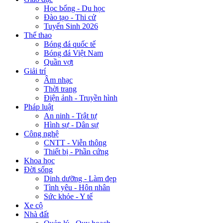
Học bổng - Du học
Đào tạo - Thi cử
Tuyển Sinh 2026
Thể thao
Bóng đá quốc tế
Bóng đá Việt Nam
Quần vợt
Giải trí
Âm nhạc
Thời trang
Điện ảnh - Truyền hình
Pháp luật
An ninh - Trật tự
Hình sự - Dân sự
Công nghệ
CNTT - Viễn thông
Thiết bị - Phần cứng
Khoa học
Đời sống
Dinh dưỡng - Làm đẹp
Tình yêu - Hôn nhân
Sức khỏe - Y tế
Xe cộ
Nhà đất