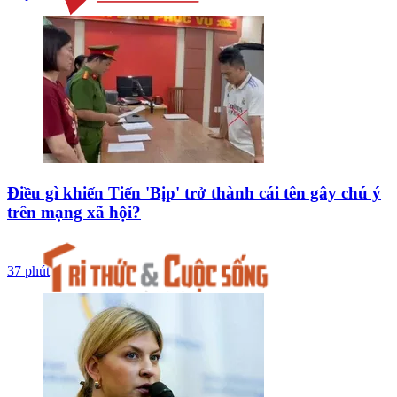
Điều gì khiến Tiến 'Bịp' trở thành cái tên gây chú ý
trên mạng xã hội?
37 phút