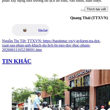
phần xây dựng môi trường du lịch an toàn, văn minh, thân thiện.
Thích bài viết
Quang Thái (TTXVN)
Gia Lai
Nguồn
Tin Tức TTXVN
:
https://baotintuc.vn/y-te/kiem-tra-dot-
xuat-sau-phan-anh-khach-du-lich-bi-ngo-doc-thuc-pham-
20260611165238691.htm
TIN KHÁC