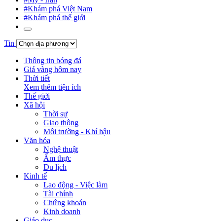
#Khám phá Việt Nam
#Khám phá thế giới
Tin
Thông tin bóng đá
Giá vàng hôm nay
Thời tiết
Xem thêm tiện ích
Thế giới
Xã hội
Thời sự
Giao thông
Môi trường - Khí hậu
Văn hóa
Nghệ thuật
Ẩm thực
Du lịch
Kinh tế
Lao động - Việc làm
Tài chính
Chứng khoán
Kinh doanh
Giáo dục