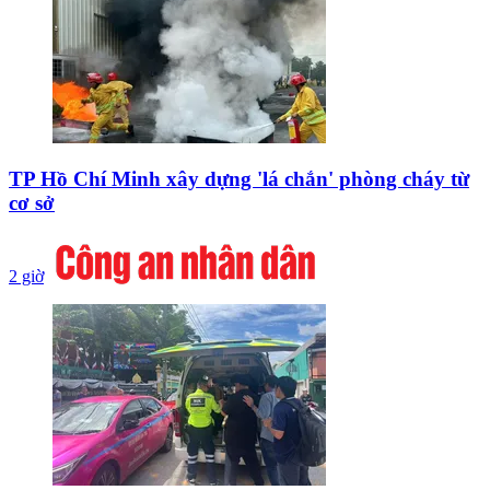
TP Hồ Chí Minh xây dựng 'lá chắn' phòng cháy từ
cơ sở
2 giờ