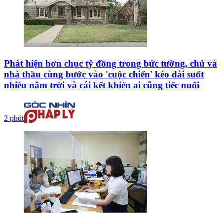
Phát hiện hơn chục tỷ đồng trong bức tường, chủ và
nhà thầu cùng bước vào 'cuộc chiến' kéo dài suốt
nhiều năm trời và cái kết khiến ai cũng tiếc nuối
2 phút