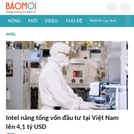
NÓNG
MỚI
VIDEO
CHỦ ĐỀ
#ASEAN Cup 2026
#Trí tuệ nhân tạo
#Mỹ - Iran
#Khám phá Việt Nam
INTEL
#Khám phá thế giới
Intel nâng tổng vốn đầu tư tại Việt Nam
lên 4,1 tỷ USD