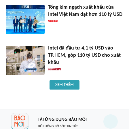
Tổng kim ngạch xuất khẩu của
Intel Việt Nam đạt hơn 110 tỷ USD
Intel đã đầu tư 4,1 tỷ USD vào
TP.HCM, góp 110 tỷ USD cho xuất
khẩu
XEM THÊM
TẢI ỨNG DỤNG BÁO MỚI
ĐỂ KHÔNG BỎ SÓT TIN TỨC