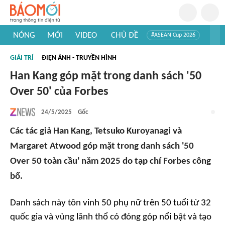
NÓNG
MỚI
VIDEO
CHỦ ĐỀ
#ASEAN Cup 2026
#Trí tuệ nhân tạo
#Mỹ - Iran
#Khám phá Việt Nam
GIẢI TRÍ
ĐIỆN ẢNH - TRUYỀN HÌNH
#Khám phá thế giới
Han Kang góp mặt trong danh sách '50
Over 50' của Forbes
24/5/2025
Gốc
Các tác giả Han Kang, Tetsuko Kuroyanagi và
Margaret Atwood góp mặt trong danh sách '50
Over 50 toàn cầu' năm 2025 do tạp chí Forbes công
bố.
Danh sách này tôn vinh 50 phụ nữ trên 50 tuổi từ 32
quốc gia và vùng lãnh thổ có đóng góp nổi bật và tạo