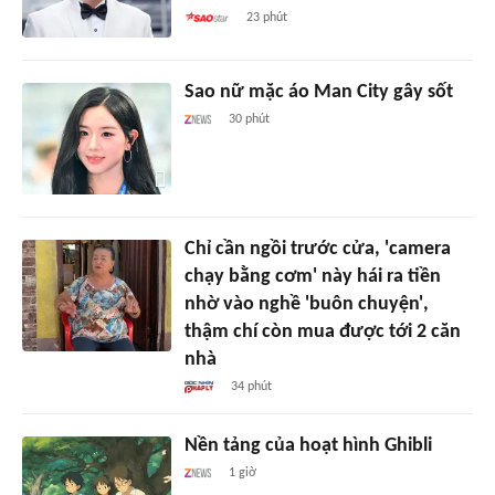
23 phút
Sao nữ mặc áo Man City gây sốt
30 phút
Chỉ cần ngồi trước cửa, 'camera
chạy bằng cơm' này hái ra tiền
nhờ vào nghề 'buôn chuyện',
thậm chí còn mua được tới 2 căn
nhà
34 phút
Nền tảng của hoạt hình Ghibli
1 giờ