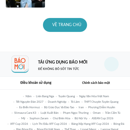
VỀ TRANG CHỦ
TẢI ỨNG DỤNG BÁO MỚI
ĐỂ KHÔNG BỎ SÓT TIN TỨC
Điều khoản sử dụng
Chính sách bảo mật
Năm
Liên Bang Nga
Tuyên Quang
Ngày Văn Hóa Việt Nam
Tết Nguyên Đán 2027
Doanh Nghiệp
Tô Lâm
THPT Chuyên Tuyên Quang
Eo Biển Hormuz
Bộ Giáo Dục Và Đào Tạo
Iran
Phương Diễm Huyền
Slimaura Care X3
Luật Xuất Bản
Phạm Ngọc Thưởng
Oman
Trần Cẩm Tú
Mỹ
Sophon Zaram
Chợ Biên Hòa
Bộ Nội Vụ
ASEAN Cup 2026
AFF Cup 2026
Lịch Thi Đấu AFF Cup 2026
Bảng Xếp Hạng AFF Cup 2026
Bóng Đá
Báo Bóng Đá
Bóng Đá Việt Nam
Thể Thao
Lionel Messi
Lamine Yamal