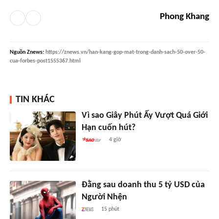
Phong Khang
Nguồn
Znews
:
https://znews.vn/han-kang-gop-mat-trong-danh-sach-50-over-50-
cua-forbes-post1555367.html
TIN KHÁC
Vì sao Giây Phút Ấy Vượt Quá Giới
Hạn cuốn hút?
4 giờ
Đằng sau doanh thu 5 tỷ USD của
Người Nhện
15 phút