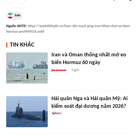
Iran
Nguồn
ANTĐ
:
https://anninhthudo.vn/ham-doi-muoi-giup-iran-khoa-chat-eo-bien-
hormuz-post649016.antd
TIN KHÁC
Iran và Oman thống nhất mở eo
biển Hormuz 60 ngày
3 giờ
Hải quân Nga và Hải quân Mỹ: Ai
kiểm soát đại dương năm 2026?