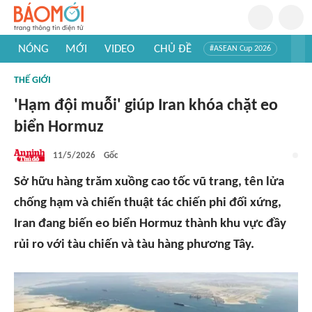
NÓNG
MỚI
VIDEO
CHỦ ĐỀ
#ASEAN Cup 2026
#Trí tuệ nhân tạo
#Mỹ - Iran
#Khám phá Việt Nam
THẾ GIỚI
#Khám phá thế giới
'Hạm đội muỗi' giúp Iran khóa chặt eo
biển Hormuz
11/5/2026
Gốc
Sở hữu hàng trăm xuồng cao tốc vũ trang, tên lửa
chống hạm và chiến thuật tác chiến phi đối xứng,
Iran đang biến eo biển Hormuz thành khu vực đầy
rủi ro với tàu chiến và tàu hàng phương Tây.