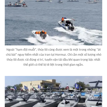
Ngoài “hạm đội muỗi”, thủy lôi cũng được xem là một trong những “át
chủ bài” nguy hiểm nhất của Iran tại Hormuz. Chỉ cần một số lượng nhỏ
thủy lôi được rải đúng vị trí, tuyến vận tải dầu khí quan trọng bậc nhất
thế giới có thể bị tê liệt trong thời gian ngắn.