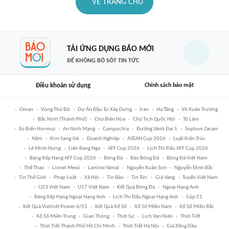
VỀ TRANG CHỦ
TẢI ỨNG DỤNG BÁO MỚI
ĐỂ KHÔNG BỎ SÓT TIN TỨC
Điều khoản sử dụng
Chính sách bảo mật
Oman
Vùng Thủ Đô
Dự Án Đầu Tư Xây Dựng
Iran
Hạ Tầng
Võ Xuân Trường
Bắc Ninh (thành Phố)
Chợ Biên Hòa
Chủ Tịch Quốc Hội
Tô Lâm
Eo Biển Hormuz
An Ninh Mạng
Campuchia
Đường Vành Đai 5
Sophon Zaram
Năm
Kim Sang-Sik
Doanh Nghiệp
ASEAN Cup 2026
Luật Kiến Trúc
Lê Minh Hưng
Liên Bang Nga
AFF Cup 2026
Lịch Thi Đấu AFF Cup 2026
Bảng Xếp Hạng AFF Cup 2026
Bóng Đá
Báo Bóng Đá
Bóng Đá Việt Nam
Thể Thao
Lionel Messi
Lamine Yamal
Nguyễn Xuân Son
Nguyễn Đình Bắc
Tin Thế Giới
Pháp Luật
Xã Hội
Tin Bão
Tin Tức
Giá Vàng
Tuyển Việt Nam
U23 Việt Nam
U17 Việt Nam
Kết Quả Bóng Đá
Ngoại Hạng Anh
Bảng Xếp Hạng Ngoại Hạng Anh
Lịch Thi Đấu Ngoại Hạng Anh
Cúp C1
Kết Quả Vietlott Power 6/55
Kết Quả Xổ Số
Xổ Số Miền Nam
Xổ Số Miền Bắc
Xổ Số Miền Trung
Giao Thông
Thời Sự
Lịch Vạn Niên
Thời Tiết
Thời Tiết Thành Phố Hồ Chí Minh
Thời Tiết Hà Nội
Giá Xăng Dầu