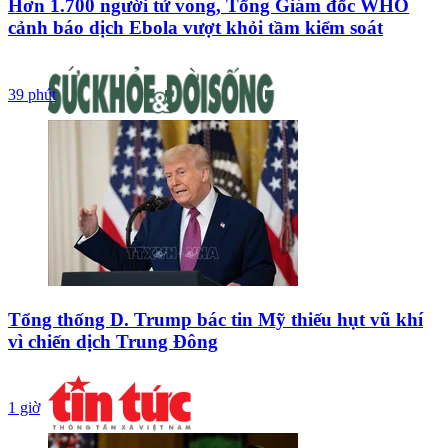
Hơn 1.700 người tử vong, Tổng Giám đốc WHO
cảnh báo dịch Ebola vượt khỏi tầm kiểm soát
39 phút
Tổng thống D. Trump bác tin Mỹ thiếu hụt vũ khí
vì chiến dịch Trung Đông
1 giờ