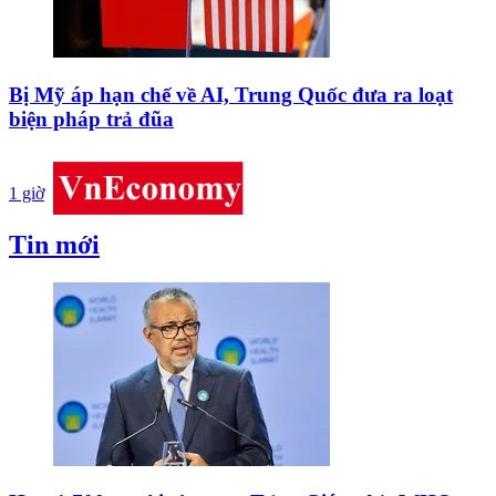
Bị Mỹ áp hạn chế về AI, Trung Quốc đưa ra loạt
biện pháp trả đũa
1 giờ
Tin mới