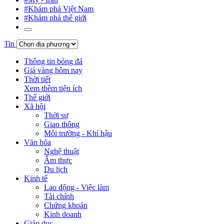
#Khám phá Việt Nam
#Khám phá thế giới
Tin
Thông tin bóng đá
Giá vàng hôm nay
Thời tiết
Xem thêm tiện ích
Thế giới
Xã hội
Thời sự
Giao thông
Môi trường - Khí hậu
Văn hóa
Nghệ thuật
Ẩm thực
Du lịch
Kinh tế
Lao động - Việc làm
Tài chính
Chứng khoán
Kinh doanh
Giáo dục