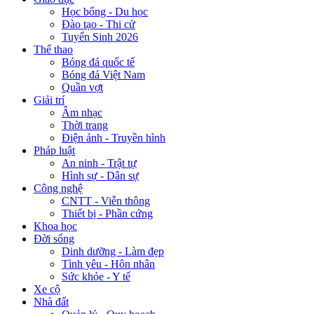
Học bổng - Du học
Đào tạo - Thi cử
Tuyển Sinh 2026
Thể thao
Bóng đá quốc tế
Bóng đá Việt Nam
Quần vợt
Giải trí
Âm nhạc
Thời trang
Điện ảnh - Truyền hình
Pháp luật
An ninh - Trật tự
Hình sự - Dân sự
Công nghệ
CNTT - Viễn thông
Thiết bị - Phần cứng
Khoa học
Đời sống
Dinh dưỡng - Làm đẹp
Tình yêu - Hôn nhân
Sức khỏe - Y tế
Xe cộ
Nhà đất