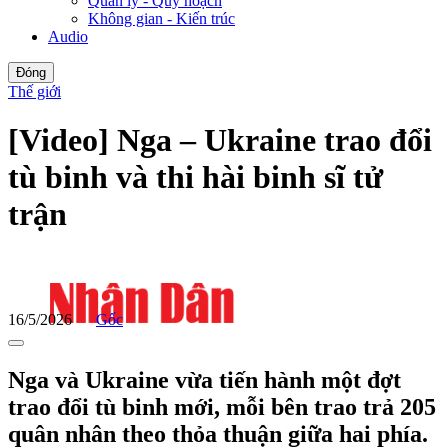
Quản lý - Quy hoạch
Không gian - Kiến trúc
Audio
Đóng
Thế giới
[Video] Nga – Ukraine trao đổi
tù binh và thi hài binh sĩ tử
trận
16/5/2026
Gốc
Nga và Ukraine vừa tiến hành một đợt
trao đổi tù binh mới, mỗi bên trao trả 205
quân nhân theo thỏa thuận giữa hai phía.