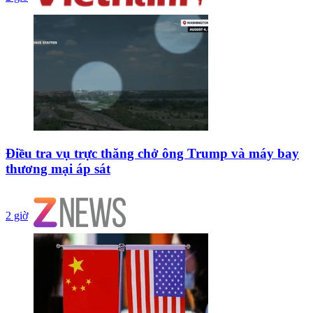
Điều tra vụ trực thăng chở ông Trump và máy bay
thương mại áp sát
2 giờ