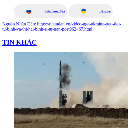
Liên Bang Nga
Ukraine
Nguồn
Nhân Dân
:
https://nhandan.vn/video-nga-ukraine-trao-doi-
tu-binh-va-thi-hai-binh-si-tu-tran-post962467.html
TIN KHÁC