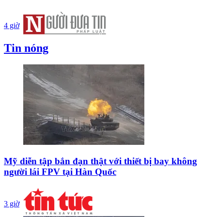
4 giờ
Tin nóng
Mỹ diễn tập bắn đạn thật với thiết bị bay không
người lái FPV tại Hàn Quốc
3 giờ