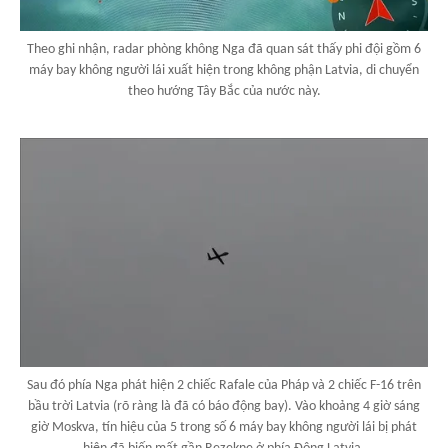
Theo ghi nhận, radar phòng không Nga đã quan sát thấy phi đội gồm 6
máy bay không người lái xuất hiện trong không phận Latvia, di chuyển
theo hướng Tây Bắc của nước này.
Sau đó phía Nga phát hiện 2 chiếc Rafale của Pháp và 2 chiếc F-16 trên
bầu trời Latvia (rõ ràng là đã có báo động bay). Vào khoảng 4 giờ sáng
giờ Moskva, tín hiệu của 5 trong số 6 máy bay không người lái bị phát