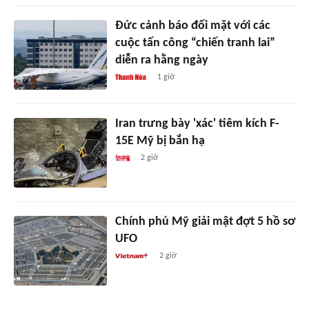
Đức cảnh báo đối mặt với các
cuộc tấn công “chiến tranh lai”
diễn ra hằng ngày
1 giờ
Iran trưng bày 'xác' tiêm kích F-
15E Mỹ bị bắn hạ
2 giờ
Chính phủ Mỹ giải mật đợt 5 hồ sơ
UFO
2 giờ