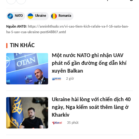
NATO
Ukraine
Romania
Nguồn
ANTĐ
:
https://anninhthudo.vn/vi-sao-tiem-kich-rafale-va-f-16-nato-ban-
ha-5-uav-cua-ukraine-post648807.antd
TIN KHÁC
Một nước NATO ghi nhận UAV
phát nổ gần đường ống dẫn khí
xuyên Balkan
2 giờ
Ukraine hài lòng với chiến dịch 40
ngày, Nga kiểm soát thêm làng ở
Kharkiv
35 phút