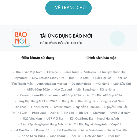
VỀ TRANG CHỦ
TẢI ỨNG DỤNG BÁO MỚI
ĐỂ KHÔNG BỎ SÓT TIN TỨC
Điều khoản sử dụng
Chính sách bảo mật
Đội Tuyển Việt Nam
Ukraine
Điểm Chuẩn
Malaysia
Chủ Tịch Quốc Hội
Myanmar
New Zealand Cindy Kiro
Iran
Tô Lâm
Quốc Hội Lào
Thái Lan
Trần Thanh Mẫn
Australia Sam Mostyn
Doanh Nghiệp
Mũi Nghê
Luật Dầu Khí
ASEAN Cup 2026
New Zealand
Liên Bang Nga
Nắng Nóng
Xaysomphone Phomvihane
AFF Cup 2026
Lịch Thi Đấu AFF Cup 2026
Bảng Xếp Hạng AFF Cup 2026
Bóng Đá
Báo Bóng Đá
Bóng Đá Việt Nam
Thể Thao
Lionel Messi
Lamine Yamal
Nguyễn Xuân Son
Nguyễn Đình Bắc
Tin Thế Giới
Pháp Luật
Xã Hội
Tin Bão
Tin Tức
Giá Vàng
Tuyển Việt Nam
U23 Việt Nam
U17 Việt Nam
Kết Quả Bóng Đá
Ngoại Hạng Anh
Bảng Xếp Hạng Ngoại Hạng Anh
Lịch Thi Đấu Ngoại Hạng Anh
Cúp C1
Kết Quả Vietlott Power 6/55
Kết Quả Xổ Số
Xổ Số Miền Nam
Xổ Số Miền Bắc
Xổ Số Miền Trung
Giao Thông
Thời Sự
Lịch Vạn Niên
Thời Tiết