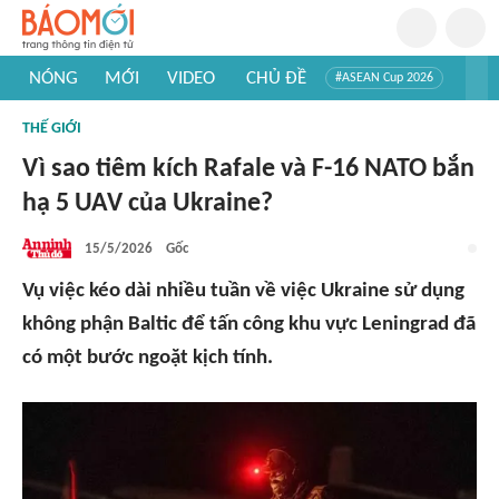
NÓNG
MỚI
VIDEO
CHỦ ĐỀ
#ASEAN Cup 2026
#Trí tuệ nhân tạo
#Mỹ - Iran
#Khám phá Việt Nam
THẾ GIỚI
#Khám phá thế giới
Vì sao tiêm kích Rafale và F-16 NATO bắn
hạ 5 UAV của Ukraine?
15/5/2026
Gốc
Vụ việc kéo dài nhiều tuần về việc Ukraine sử dụng
không phận Baltic để tấn công khu vực Leningrad đã
có một bước ngoặt kịch tính.