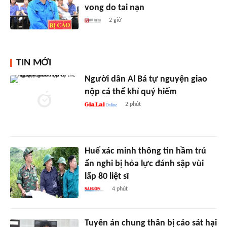
vong do tai nạn
2 giờ
TIN MỚI
Người dân Al Bá tự nguyện giao
nộp cá thể khỉ quý hiếm
2 phút
Huế xác minh thông tin hầm trú
ẩn nghi bị hỏa lực đánh sập vùi
lấp 80 liệt sĩ
4 phút
Tuyên án chung thân bị cáo sát hại