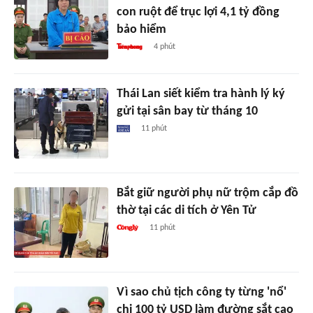
con ruột để trục lợi 4,1 tỷ đồng
bảo hiểm
4 phút
Thái Lan siết kiểm tra hành lý ký
gửi tại sân bay từ tháng 10
11 phút
Bắt giữ người phụ nữ trộm cắp đồ
thờ tại các di tích ở Yên Tử
11 phút
Vì sao chủ tịch công ty từng 'nổ'
chi 100 tỷ USD làm đường sắt cao