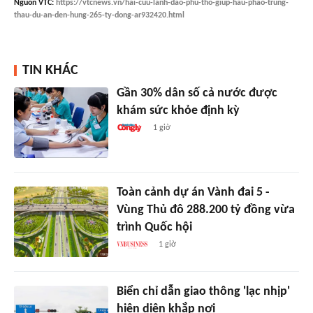
Nguồn
VTC
:
https://vtcnews.vn/hai-cuu-lanh-dao-phu-tho-giup-hau-phao-trung-
thau-du-an-den-hung-265-ty-dong-ar932420.html
TIN KHÁC
Gần 30% dân số cả nước được
khám sức khỏe định kỳ
1 giờ
Toàn cảnh dự án Vành đai 5 -
Vùng Thủ đô 288.200 tỷ đồng vừa
trình Quốc hội
1 giờ
Biển chỉ dẫn giao thông 'lạc nhịp'
hiện diện khắp nơi