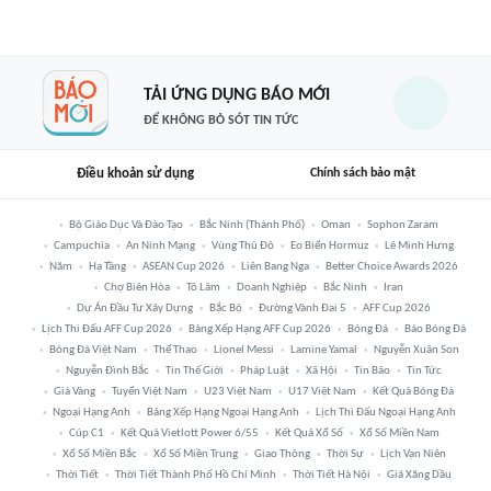
TẢI ỨNG DỤNG BÁO MỚI
ĐỂ KHÔNG BỎ SÓT TIN TỨC
Điều khoản sử dụng
Chính sách bảo mật
Bộ Giáo Dục Và Đào Tạo
Bắc Ninh (thành Phố)
Oman
Sophon Zaram
Campuchia
An Ninh Mạng
Vùng Thủ Đô
Eo Biển Hormuz
Lê Minh Hưng
Năm
Hạ Tầng
ASEAN Cup 2026
Liên Bang Nga
Better Choice Awards 2026
Chợ Biên Hòa
Tô Lâm
Doanh Nghiệp
Bắc Ninh
Iran
Dự Án Đầu Tư Xây Dựng
Bắc Bộ
Đường Vành Đai 5
AFF Cup 2026
Lịch Thi Đấu AFF Cup 2026
Bảng Xếp Hạng AFF Cup 2026
Bóng Đá
Báo Bóng Đá
Bóng Đá Việt Nam
Thể Thao
Lionel Messi
Lamine Yamal
Nguyễn Xuân Son
Nguyễn Đình Bắc
Tin Thế Giới
Pháp Luật
Xã Hội
Tin Bão
Tin Tức
Giá Vàng
Tuyển Việt Nam
U23 Việt Nam
U17 Việt Nam
Kết Quả Bóng Đá
Ngoại Hạng Anh
Bảng Xếp Hạng Ngoại Hạng Anh
Lịch Thi Đấu Ngoại Hạng Anh
Cúp C1
Kết Quả Vietlott Power 6/55
Kết Quả Xổ Số
Xổ Số Miền Nam
Xổ Số Miền Bắc
Xổ Số Miền Trung
Giao Thông
Thời Sự
Lịch Vạn Niên
Thời Tiết
Thời Tiết Thành Phố Hồ Chí Minh
Thời Tiết Hà Nội
Giá Xăng Dầu