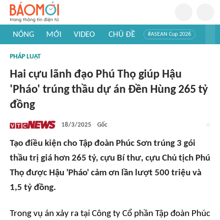
NÓNG
MỚI
VIDEO
CHỦ ĐỀ
#ASEAN Cup 2026
#Trí tuệ nhân tạo
#Mỹ - Iran
#Khám phá Việt Nam
PHÁP LUẬT
#Khám phá thế giới
Hai cựu lãnh đạo Phú Thọ giúp Hậu
'Pháo' trúng thầu dự án Đền Hùng 265 tỷ
đồng
18/3/2025
Gốc
Tạo điều kiện cho Tập đoàn Phúc Sơn trúng 3 gói
thầu trị giá hơn 265 tỷ, cựu Bí thư, cựu Chủ tịch Phú
Thọ được Hậu 'Pháo' cảm ơn lần lượt 500 triệu và
1,5 tỷ đồng.
Trong vụ án xảy ra tại Công ty Cổ phần Tập đoàn Phúc