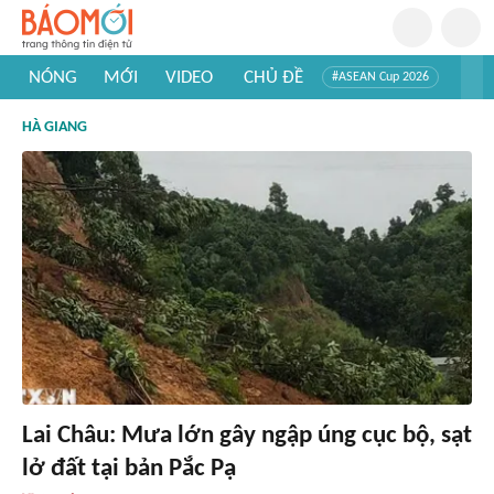
NÓNG
MỚI
VIDEO
CHỦ ĐỀ
#ASEAN Cup 2026
#Trí tuệ nhân tạo
#Mỹ - Iran
#Khám phá Việt Nam
HÀ GIANG
#Khám phá thế giới
Lai Châu: Mưa lớn gây ngập úng cục bộ, sạt
lở đất tại bản Pắc Pạ