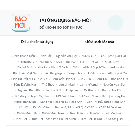
TẢI ỨNG DỤNG BÁO MỚI
ĐỂ KHÔNG BỎ SÓT TIN TỨC
Điều khoản sử dụng
Chính sách bảo mật
Trần Thanh Mẫn
Đình Bắc
Nguyễn Văn Hợi
ASEAN Cup
Chủ Tịch Quốc Hội
Singapore
Mũi Nghê
Doanh Nghiệp
Năm
Tô Lâm
Khánh Sky
Sân Mỹ Đình
Kim Sang-Sik
Trần Đình Tiệp
ASEAN Cup 2026
Indonesia
Đội Tuyển Việt Nam
Liên Bang Nga
Campuchia
Hồ Văn Khoa
AFF Cup 2026
Lịch Thi Đấu AFF Cup 2026
Bảng Xếp Hạng AFF Cup 2026
Bóng Đá
Báo Bóng Đá
Bóng Đá Việt Nam
Thể Thao
Lionel Messi
Lamine Yamal
Nguyễn Xuân Son
Nguyễn Đình Bắc
Tin Thế Giới
Pháp Luật
Xã Hội
Tin Bão
Tin Tức
Giá Vàng
Tuyển Việt Nam
U23 Việt Nam
U17 Việt Nam
Kết Quả Bóng Đá
Ngoại Hạng Anh
Bảng Xếp Hạng Ngoại Hạng Anh
Lịch Thi Đấu Ngoại Hạng Anh
Cúp C1
Kết Quả Vietlott Power 6/55
Kết Quả Xổ Số
Xổ Số Miền Nam
Xổ Số Miền Bắc
Xổ Số Miền Trung
Giao Thông
Thời Sự
Lịch Vạn Niên
Thời Tiết
Thời Tiết Thành Phố Hồ Chí Minh
Thời Tiết Hà Nội
Giá Xăng Dầu