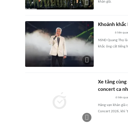
khán giả.
Khoảnh khắc 
6
liên qua
NSND Quang Thọ là 
khắc ông cất tiếng 
Xe tăng cùng 
concert ca n
6
liên qu
Hàng vạn khán giả 
Concert 2026, khi '