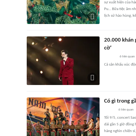
sự xuất hiện của hà
Pu… Bữa tiệc âm nh
lịch sử hào hùng, kế
20.000 khán g
cờ'
6
liên quan
Cả sân khấu xúc độn
Có gì trong g
6
liên quan
Tối 9/5, concert Sa
dài gần 5 giờ đồng
hàng nghìn chiến s