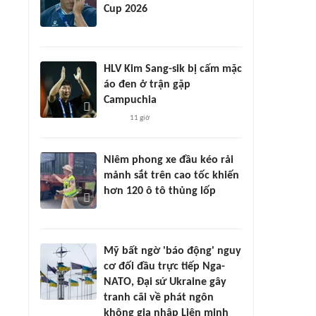
Cup 2026
HLV Kim Sang-sik bị cấm mặc
áo đen ở trận gặp
Campuchia
11 giờ
Niêm phong xe đầu kéo rải
mảnh sắt trên cao tốc khiến
hơn 120 ô tô thủng lốp
Mỹ bất ngờ 'báo động' nguy
cơ đối đầu trực tiếp Nga-
NATO, Đại sứ Ukraine gây
tranh cãi về phát ngôn
không gia nhập Liên minh