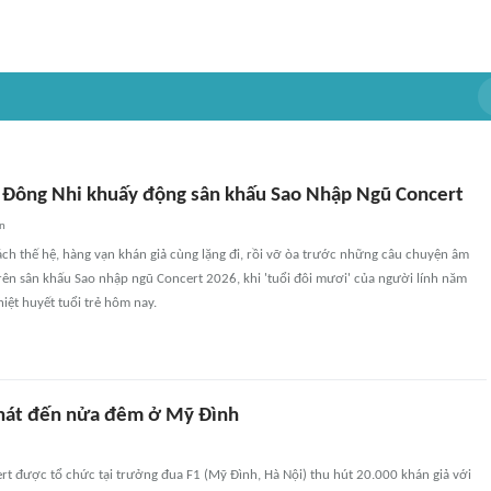
 Đông Nhi khuấy động sân khấu Sao Nhập Ngũ Concert
an
ch thế hệ, hàng vạn khán giả cùng lặng đi, rồi vỡ òa trước những câu chuyện âm
rên sân khấu Sao nhập ngũ Concert 2026, khi 'tuổi đôi mươi' của người lính năm
iệt huyết tuổi trẻ hôm nay.
 hát đến nửa đêm ở Mỹ Đình
t được tổ chức tại trưởng đua F1 (Mỹ Đình, Hà Nội) thu hút 20.000 khán giả với