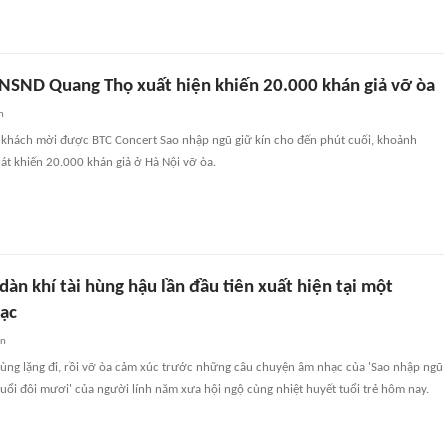
NSND Quang Thọ xuất hiện khiến 20.000 khán giả vỡ òa
n
khách mời được BTC Concert Sao nhập ngũ giữ kín cho đến phút cuối, khoảnh
hát khiến 20.000 khán giả ở Hà Nội vỡ òa.
dàn khí tài hùng hậu lần đầu tiên xuất hiện tại một
hạc
an
cùng lặng đi, rồi vỡ òa cảm xúc trước những câu chuyện âm nhạc của 'Sao nhập ngũ
tuổi đôi mươi' của người lính năm xưa hội ngộ cùng nhiệt huyết tuổi trẻ hôm nay.