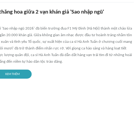
hăng hoa giữa 2 vạn khán giả 'Sao nhập ngũ'
ội 'Sao nhập ngũ 2026' đã biến trường đua F1 Mỹ Đình (Hà Nội) thành một chảo lửa
 gần 20.000 khán giả. Giữa không gian âm nhạc được đầu tư hoành tráng nhằm tôn
 xuân và tình yêu Tổ quốc, sự xuất hiện của ca sĩ Hà Anh Tuấn ở chương cuối mang
đôi mươi' đã trở thành điểm nhấn rực rỡ. Với giọng ca hào sảng và hàng loạt tiết
c lượng quân đội, ca sĩ Hà Anh Tuấn đã dẫn dắt hàng vạn trái tim đi từ những hoài
ắng đến niềm tự hào dân tộc trào dâng.
XEM THÊM