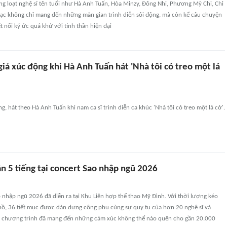
ng loạt nghệ sĩ tên tuổi như Hà Anh Tuấn, Hòa Minzy, Đông Nhi, Phương Mỹ Chi, Chi
ạc không chỉ mang đến những màn gian trình diễn sôi động, mà còn kể câu chuyện
t nối ký ức quá khứ với tinh thần hiện đại
iả xúc động khi Hà Anh Tuấn hát 'Nhà tôi có treo một lá
g, hát theo Hà Anh Tuấn khi nam ca sĩ trình diễn ca khúc 'Nhà tôi có treo một lá cờ'.
ần 5 tiếng tại concert Sao nhập ngũ 2026
o nhập ngũ 2026 đã diễn ra tại Khu Liên hợp thể thao Mỹ Đình. Với thời lượng kéo
 hồ, 36 tiết mục được dàn dựng công phu cùng sự quy tụ của hơn 20 nghệ sĩ và
ĩ, chương trình đã mang đến những cảm xúc không thể nào quên cho gần 20.000