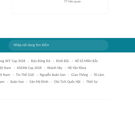
77
liên quan
ạng AFF Cup 2026
Báo Bóng Đá
Đình Bắc
Xổ Số Miền Bắc
iệt Nam
ASEAN Cup 2026
Khánh Sky
Hồ Văn Khoa
iệt Nam
Tin Thế Giới
Nguyễn Xuân Son
Giao Thông
Tô Lâm
Nam
Xuân Son
Sân Mỹ Đình
Chủ Tịch Quốc Hội
Thời Sự