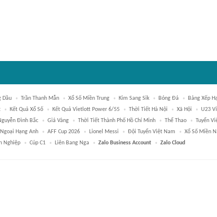
g Dầu
Trần Thanh Mẫn
Xổ Số Miền Trung
Kim Sang Sik
Bóng Đá
Bảng Xếp H
t
Kết Quả Xổ Số
Kết Quả Vietlott Power 6/55
Thời Tiết Hà Nội
Xã Hội
U23 V
Nguyễn Đình Bắc
Giá Vàng
Thời Tiết Thành Phố Hồ Chí Minh
Thể Thao
Tuyển V
 Ngoại Hạng Anh
AFF Cup 2026
Lionel Messi
Đội Tuyển Việt Nam
Xổ Số Miền 
h Nghiệp
Cúp C1
Liên Bang Nga
Zalo Business Account
Zalo Cloud