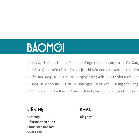
Lịch Vạn Niên
Lamine Yamal
Singapore
Indonesia
Giá Xăn
Pháp Luật
Trần Đình Tiệp
Lịch Thi Đấu AFF Cup 2026
Thời Tiế
Kết Quả Bóng Đá
Tin Tức
Ngoại Hạng Anh
U17 Việt Nam
Bóng Đá Việt Nam
Lịch Thi Đấu Ngoại Hạng Anh
Bảng Xếp Hạng
Campuchia
Tin Bão
Năm
Mũi Nghê
Kim Sang-Sik
Doan
LIÊN HỆ
KHÁC
Giới thiệu
Tổng hợp
Điều khoản sử dụng
Chính sách bảo mật
Quảng cáo