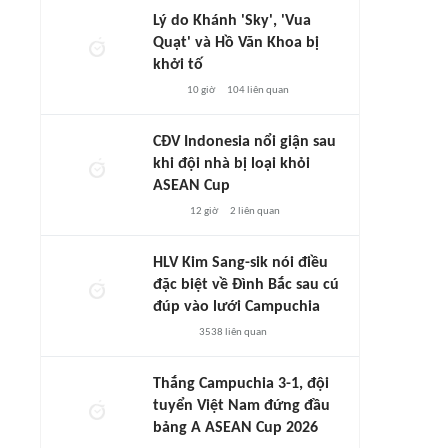
Lý do Khánh 'Sky', 'Vua
Quạt' và Hồ Văn Khoa bị
khởi tố
10 giờ
104
liên quan
CĐV Indonesia nổi giận sau
khi đội nhà bị loại khỏi
ASEAN Cup
12 giờ
2
liên quan
HLV Kim Sang-sik nói điều
đặc biệt về Đình Bắc sau cú
đúp vào lưới Campuchia
3538
liên quan
Thắng Campuchia 3-1, đội
tuyển Việt Nam đứng đầu
bảng A ASEAN Cup 2026