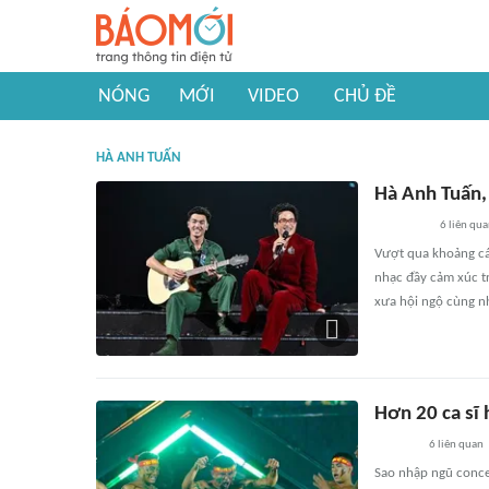
NÓNG
MỚI
VIDEO
CHỦ ĐỀ
HÀ ANH TUẤN
Hà Anh Tuấn,
6
liên qu
Vượt qua khoảng cá
nhạc đầy cảm xúc t
xưa hội ngộ cùng nh
Hơn 20 ca sĩ
6
liên quan
Sao nhập ngũ concer