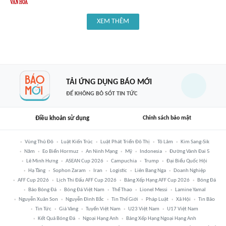
XEM THÊM
TẢI ỨNG DỤNG BÁO MỚI
ĐỂ KHÔNG BỎ SÓT TIN TỨC
Điều khoản sử dụng
Chính sách bảo mật
Vùng Thủ Đô
Luật Kiến Trúc
Luật Phát Triển Đô Thị
Tô Lâm
Kim Sang-Sik
Năm
Eo Biển Hormuz
An Ninh Mạng
Mỹ
Indonesia
Đường Vành Đai 5
Lê Minh Hưng
ASEAN Cup 2026
Campuchia
Trump
Đại Biểu Quốc Hội
Hạ Tầng
Sophon Zaram
Iran
Logistic
Liên Bang Nga
Doanh Nghiệp
AFF Cup 2026
Lịch Thi Đấu AFF Cup 2026
Bảng Xếp Hạng AFF Cup 2026
Bóng Đá
Báo Bóng Đá
Bóng Đá Việt Nam
Thể Thao
Lionel Messi
Lamine Yamal
Nguyễn Xuân Son
Nguyễn Đình Bắc
Tin Thế Giới
Pháp Luật
Xã Hội
Tin Bão
Tin Tức
Giá Vàng
Tuyển Việt Nam
U23 Việt Nam
U17 Việt Nam
Kết Quả Bóng Đá
Ngoại Hạng Anh
Bảng Xếp Hạng Ngoại Hạng Anh