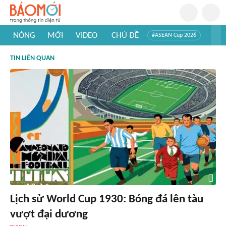
NÓNG
MỚI
VIDEO
CHỦ ĐỀ
#ASEAN Cup 2026
#Trí tuệ nhân tạo
#Mỹ - Iran
#Khám phá Việt Nam
TIN LIÊN QUAN
#Khám phá thế giới
Lịch sử World Cup 1930: Bóng đá lên tàu
vượt đại dương