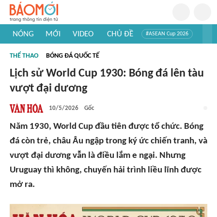
NÓNG
MỚI
VIDEO
CHỦ ĐỀ
#ASEAN Cup 2026
#Trí tuệ nhân tạo
#Mỹ - Iran
#Khám phá Việt Nam
THỂ THAO
BÓNG ĐÁ QUỐC TẾ
#Khám phá thế giới
Lịch sử World Cup 1930: Bóng đá lên tàu
vượt đại dương
10/5/2026
Gốc
Năm 1930, World Cup đầu tiên được tổ chức. Bóng
đá còn trẻ, châu Âu ngập trong ký ức chiến tranh, và
vượt đại dương vẫn là điều lắm e ngại. Nhưng
Uruguay thì không, chuyến hải trình liều lĩnh được
mở ra.