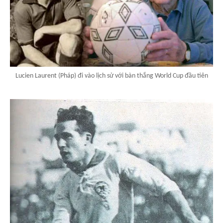
Lucien Laurent (Pháp) đi vào lịch sử với bàn thắng World Cup đầu tiên