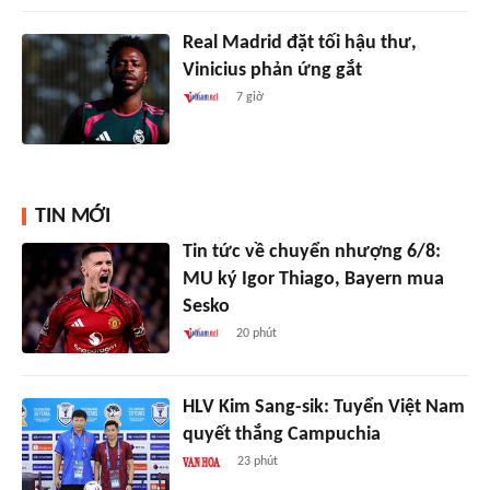
Real Madrid đặt tối hậu thư,
Vinicius phản ứng gắt
7 giờ
TIN MỚI
Tin tức về chuyển nhượng 6/8:
MU ký Igor Thiago, Bayern mua
Sesko
20 phút
HLV Kim Sang-sik: Tuyển Việt Nam
quyết thắng Campuchia
23 phút