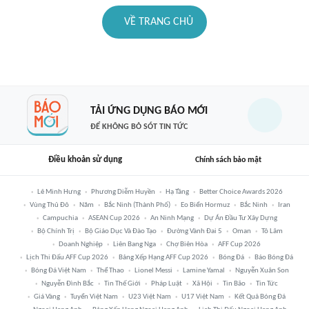
VỀ TRANG CHỦ
TẢI ỨNG DỤNG BÁO MỚI
ĐỂ KHÔNG BỎ SÓT TIN TỨC
Điều khoản sử dụng
Chính sách bảo mật
Lê Minh Hưng
Phương Diễm Huyền
Hạ Tầng
Better Choice Awards 2026
Vùng Thủ Đô
Năm
Bắc Ninh (thành Phố)
Eo Biển Hormuz
Bắc Ninh
Iran
Campuchia
ASEAN Cup 2026
An Ninh Mạng
Dự Án Đầu Tư Xây Dựng
Bộ Chính Trị
Bộ Giáo Dục Và Đào Tạo
Đường Vành Đai 5
Oman
Tô Lâm
Doanh Nghiệp
Liên Bang Nga
Chợ Biên Hòa
AFF Cup 2026
Lịch Thi Đấu AFF Cup 2026
Bảng Xếp Hạng AFF Cup 2026
Bóng Đá
Báo Bóng Đá
Bóng Đá Việt Nam
Thể Thao
Lionel Messi
Lamine Yamal
Nguyễn Xuân Son
Nguyễn Đình Bắc
Tin Thế Giới
Pháp Luật
Xã Hội
Tin Bão
Tin Tức
Giá Vàng
Tuyển Việt Nam
U23 Việt Nam
U17 Việt Nam
Kết Quả Bóng Đá