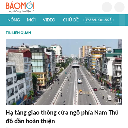
NÓNG
MỚI
VIDEO
CHỦ ĐỀ
#ASEAN Cup 2026
#Trí tuệ nhân tạo
#Mỹ - Iran
#Khám phá Việt Nam
TIN LIÊN QUAN
#Khám phá thế giới
Hạ tầng giao thông cửa ngõ phía Nam Thủ
đô dần hoàn thiện