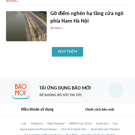
Gỡ điểm nghẽn hạ tầng cửa ngõ
phía Nam Hà Nội
XEM THÊM
TẢI ỨNG DỤNG BÁO MỚI
ĐỂ KHÔNG BỎ SÓT TIN TỨC
Điều khoản sử dụng
Chính sách bảo mật
Lào
Malaysia
New Zealand
ASEAN Cup 2026
Australia
Iran
Saysomphone Phomvihane
Chủ Tịch Quốc Hội
Australia Sam Mostyn