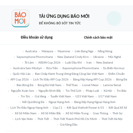
TẢI ỨNG DỤNG BÁO MỚI
ĐỂ KHÔNG BỎ SÓT TIN TỨC
Điều khoản sử dụng
Chính sách bảo mật
Australia
Malaysia
Myanmar
Liên Bang Nga
Nắng Nóng
Saysomphone Phomvihane
New Zealand Cindy Kiro
Ukraine
Mũi Nghê
Tô Lâm
ASEAN Cup 2026
Luật Dầu Khí
Iran
New Zealand
Australia Sam Mostyn
Rửa Tiền
Xaysomphone Phomvihane
Eo Biển Hormuz
Quốc Hội Lào
Ban Chấp Hành Trung Ương Đảng Cộng Sản Việt Nam
Điểm Chuẩn
AFF Cup 2026
Lịch Thi Đấu AFF Cup 2026
Bảng Xếp Hạng AFF Cup 2026
Bóng Đá
Báo Bóng Đá
Bóng Đá Việt Nam
Thể Thao
Lionel Messi
Lamine Yamal
Nguyễn Xuân Son
Nguyễn Đình Bắc
Tin Thế Giới
Pháp Luật
Xã Hội
Tin Bão
Tin Tức
Giá Vàng
Tuyển Việt Nam
U23 Việt Nam
U17 Việt Nam
Kết Quả Bóng Đá
Ngoại Hạng Anh
Bảng Xếp Hạng Ngoại Hạng Anh
Lịch Thi Đấu Ngoại Hạng Anh
Cúp C1
Kết Quả Vietlott Power 6/55
Kết Quả Xổ Số
Xổ Số Miền Nam
Xổ Số Miền Bắc
Xổ Số Miền Trung
Giao Thông
Thời Sự
Lịch Vạn Niên
Thời Tiết
Thời Tiết Thành Phố Hồ Chí Minh
Thời Tiết Hà Nội
Giá Xăng Dầu