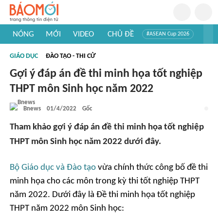
NÓNG
MỚI
VIDEO
CHỦ ĐỀ
#ASEAN Cup 2026
#Trí tuệ nhân tạo
#Mỹ - Iran
#Khám phá Việt Nam
GIÁO DỤC
ĐÀO TẠO - THI CỬ
#Khám phá thế giới
Gợi ý đáp án đề thi minh họa tốt nghiệp
THPT môn Sinh học năm 2022
Bnews
01/4/2022
Gốc
Tham khảo gợi ý đáp án đề thi minh họa tốt nghiệp
THPT môn Sinh học năm 2022 dưới đây.
Bộ Giáo dục và Đào tạo
vừa chính thức công bố đề thi
minh họa cho các môn trong kỳ thi tốt nghiệp THPT
năm 2022. Dưới đây là Đề thi minh họa tốt nghiệp
THPT năm 2022 môn Sinh học: