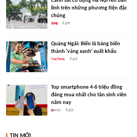
Cảnh sát cơ động Hà Nội rèn bản
lĩnh trên những phương tiện đặc
chủng
6 giờ
Quảng Ngãi: Biến lá bàng biển
thành 'vàng xanh' xuất khẩu
8 giờ
Top smartphone 4-6 triệu đồng
đáng mua nhất cho tân sinh viên
năm nay
8 giờ
TIN MỚI