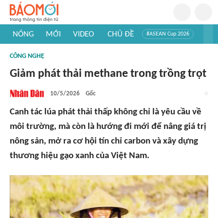
NÓNG
MỚI
VIDEO
CHỦ ĐỀ
#ASEAN Cup 2026
#Trí tuệ nhân tạo
#Mỹ - Iran
#Khám phá Việt Nam
CÔNG NGHỆ
#Khám phá thế giới
Giảm phát thải methane trong trồng trọt
10/5/2026
Gốc
Canh tác lúa phát thải thấp không chỉ là yêu cầu về
môi trường, mà còn là hướng đi mới để nâng giá trị
nông sản, mở ra cơ hội tín chỉ carbon và xây dựng
thương hiệu gạo xanh của Việt Nam.