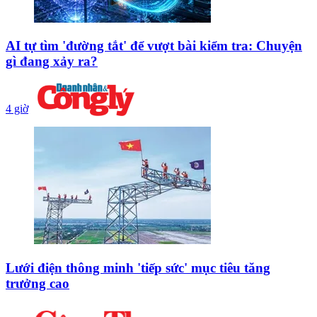
AI tự tìm 'đường tắt' để vượt bài kiểm tra: Chuyện
gì đang xảy ra?
4 giờ
Lưới điện thông minh 'tiếp sức' mục tiêu tăng
trưởng cao