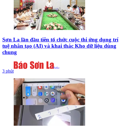
Sơn La lần đầu tiên tổ chức cuộc thi ứng dụng trí
tuệ nhân tạo (AI) và khai thác Kho dữ liệu dùng
chung
3 phút