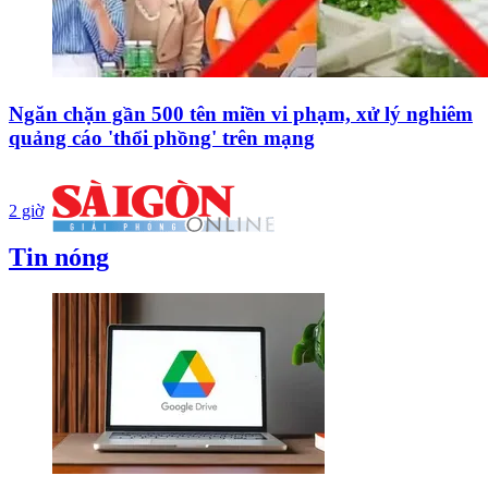
Ngăn chặn gần 500 tên miền vi phạm, xử lý nghiêm
quảng cáo 'thổi phồng' trên mạng
2 giờ
Tin nóng