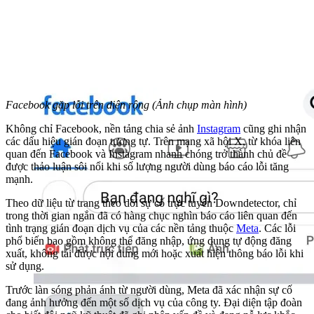
Facebook gặp lỗi trên diện rộng (Ảnh chụp màn hình)
Không chỉ Facebook, nền tảng chia sẻ ảnh
Instagram
cũng ghi nhận
các dấu hiệu gián đoạn tương tự. Trên mạng xã hội X, từ khóa liên
quan đến Facebook và Instagram nhanh chóng trở thành chủ đề
được thảo luận sôi nổi khi số lượng người dùng báo cáo lỗi tăng
mạnh.
Theo dữ liệu từ trang theo dõi sự cố trực tuyến Downdetector, chỉ
trong thời gian ngắn đã có hàng chục nghìn báo cáo liên quan đến
tình trạng gián đoạn dịch vụ của các nền tảng thuộc
Meta
. Các lỗi
phổ biến bao gồm không thể đăng nhập, ứng dụng tự động đăng
xuất, không tải được nội dung mới hoặc xuất hiện thông báo lỗi khi
sử dụng.
Trước làn sóng phản ánh từ người dùng, Meta đã xác nhận sự cố
đang ảnh hưởng đến một số dịch vụ của công ty. Đại diện tập đoàn