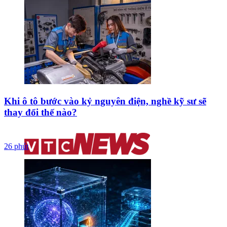
Khi ô tô bước vào kỷ nguyên điện, nghề kỹ sư sẽ
thay đổi thế nào?
26 phút