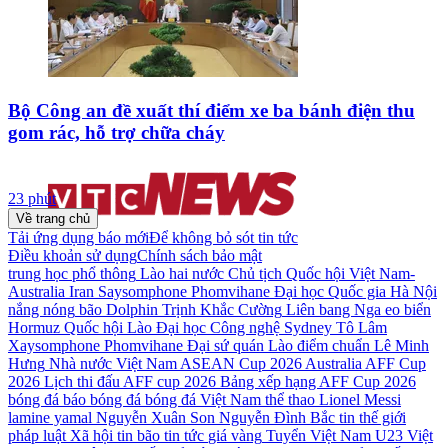
Bộ Công an đề xuất thí điểm xe ba bánh điện thu
gom rác, hỗ trợ chữa cháy
23 phút
Về trang chủ
Tải ứng dụng báo mới
Để không bỏ sót tin tức
Điều khoản sử dụng
Chính sách bảo mật
trung học phổ thông
Lào
hai nước
Chủ tịch Quốc hội
Việt Nam-
Australia
Iran
Saysomphone Phomvihane
Đại học Quốc gia Hà Nội
nắng nóng
bão Dolphin
Trịnh Khắc Cường
Liên bang Nga
eo biển
Hormuz
Quốc hội Lào
Đại học Công nghệ Sydney
Tô Lâm
Xaysomphone Phomvihane
Đại sứ quán Lào
điểm chuẩn
Lê Minh
Hưng
Nhà nước Việt Nam
ASEAN Cup 2026
Australia
AFF Cup
2026
Lịch thi đấu AFF cup 2026
Bảng xếp hạng AFF Cup 2026
bóng đá
báo bóng đá
bóng đá Việt Nam
thể thao
Lionel Messi
lamine yamal
Nguyễn Xuân Son
Nguyễn Đình Bắc
tin thế giới
pháp luật
Xã hội
tin bão
tin tức
giá vàng
Tuyển Việt Nam
U23 Việt