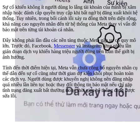
Sự cố khiến không ít người dùng lo lắng tài khoản của mình bị xâm
nhập hoặc đánh cắp quyền truy cập khi bất ngờ bị đăng xuất khỏi hệ
thống. Tuy nhiên, trong bối cảnh lỗi xảy ra đồng thời trên diện rộng,
khả năng cao nguyên nhân đến từ hệ thống của Meta thay vì vấn đề
bảo mật trên từng tài khoản cá nhân.
Đây không phải lần đầu các nền tảng thuộc Meta gặp sự cố quy mô
lớn. Trước đó, Facebook,
Messenger
và Instagram từng nhiều lần
gián đoạn dịch vụ khiến hàng triệu người dùng trên toàn thế giới bị
ảnh hưởng.
Tính đến thời điểm hiện tại, Meta vẫn chưa công bố nguyên nhân cụ
thể dẫn đến sự cố cũng như thời gian dự kiến khôi phục hoàn toàn
các dịch vụ. Người dùng được khuyến nghị không nên đăng nhập
quá nhiều lần liên tục hoặc thay đổi thông tin bảo mật nếu chỉ gặp
tình trạng đăng xuất bất thường trong thời gian hệ thống đang được
sửa lỗi.