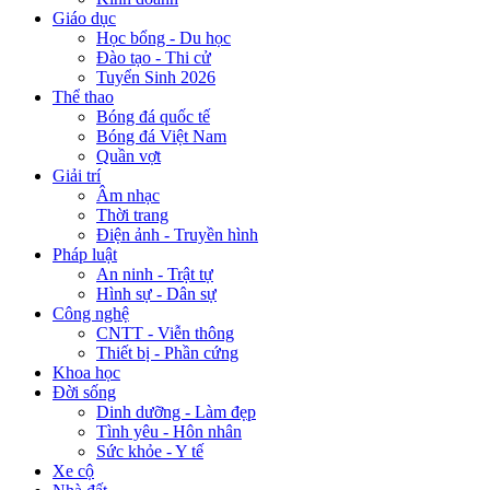
Giáo dục
Học bổng - Du học
Đào tạo - Thi cử
Tuyển Sinh 2026
Thể thao
Bóng đá quốc tế
Bóng đá Việt Nam
Quần vợt
Giải trí
Âm nhạc
Thời trang
Điện ảnh - Truyền hình
Pháp luật
An ninh - Trật tự
Hình sự - Dân sự
Công nghệ
CNTT - Viễn thông
Thiết bị - Phần cứng
Khoa học
Đời sống
Dinh dưỡng - Làm đẹp
Tình yêu - Hôn nhân
Sức khỏe - Y tế
Xe cộ