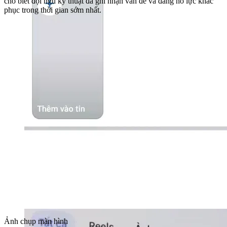
cho biết đội ngũ kỹ thuật đã ghi nhận vấn đề và đang nỗ lực khắc
phục trong thời gian sớm nhất.
Ảnh chụp màn hình