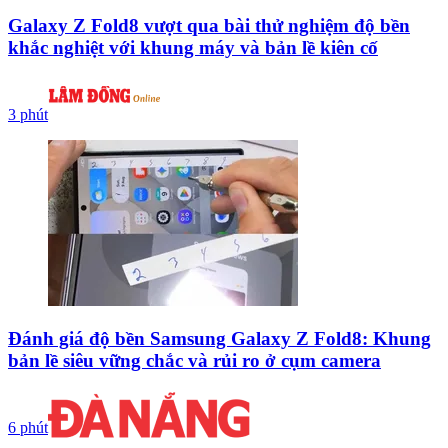
Galaxy Z Fold8 vượt qua bài thử nghiệm độ bền
khắc nghiệt với khung máy và bản lề kiên cố
3 phút
Đánh giá độ bền Samsung Galaxy Z Fold8: Khung
bản lề siêu vững chắc và rủi ro ở cụm camera
6 phút