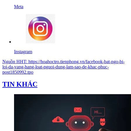
Meta
Instagram
Nguồn
HHT
:
https://hoahoctro.tienphong.vn/facebook-bat-ngo-bi-
loi-da-vang-hang-loat-nguoi-dung-lam-sao-de-khac-phuc-
post1850992.tpo
TIN KHÁC