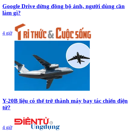
Google Drive dừng đồng bộ ảnh, người dùng cần
làm gì?
4 giờ
Y-20B liệu có thể trở thành máy bay tác chiến điện
tử?
4 giờ