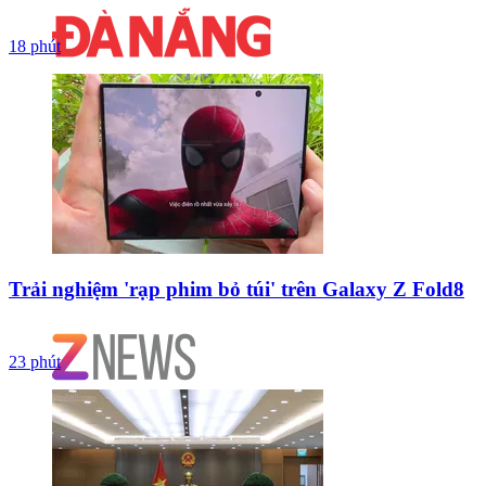
18 phút
Trải nghiệm 'rạp phim bỏ túi' trên Galaxy Z Fold8
23 phút