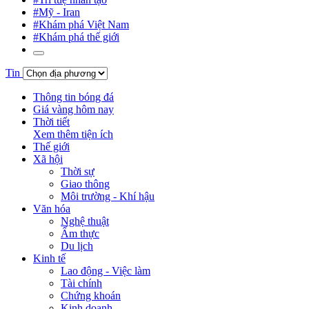
#Mỹ - Iran
#Khám phá Việt Nam
#Khám phá thế giới
Tin
Thông tin bóng đá
Giá vàng hôm nay
Thời tiết
Xem thêm tiện ích
Thế giới
Xã hội
Thời sự
Giao thông
Môi trường - Khí hậu
Văn hóa
Nghệ thuật
Ẩm thực
Du lịch
Kinh tế
Lao động - Việc làm
Tài chính
Chứng khoán
Kinh doanh