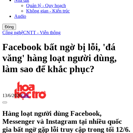
Nhà đất
Quản lý - Quy hoạch
Không gian - Kiến trúc
Audio
Đóng
Công nghệ
CNTT - Viễn thông
Facebook bất ngờ bị lỗi, 'đá
văng' hàng loạt người dùng,
làm sao để khắc phục?
13/6/2026
Gốc
Hàng loạt người dùng Facebook,
Messenger và Instagram tại nhiều quốc
gia bất ngờ gặp lỗi truy cập trong tối 12/6.