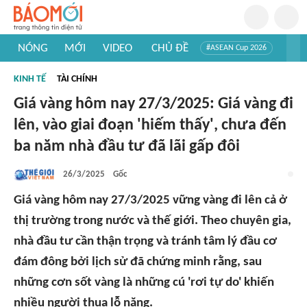
NÓNG
MỚI
VIDEO
CHỦ ĐỀ
#ASEAN Cup 2026
#Trí tuệ nhân tạo
#Mỹ - Iran
#Khám phá Việt Nam
KINH TẾ
TÀI CHÍNH
#Khám phá thế giới
Giá vàng hôm nay 27/3/2025: Giá vàng đi
lên, vào giai đoạn 'hiếm thấy', chưa đến
ba năm nhà đầu tư đã lãi gấp đôi
26/3/2025
Gốc
Giá vàng hôm nay 27/3/2025 vững vàng đi lên cả ở
thị trường trong nước và thế giới. Theo chuyên gia,
nhà đầu tư cần thận trọng và tránh tâm lý đầu cơ
đám đông bởi lịch sử đã chứng minh rằng, sau
những cơn sốt vàng là những cú 'rơi tự do' khiến
nhiều người thua lỗ nặng.