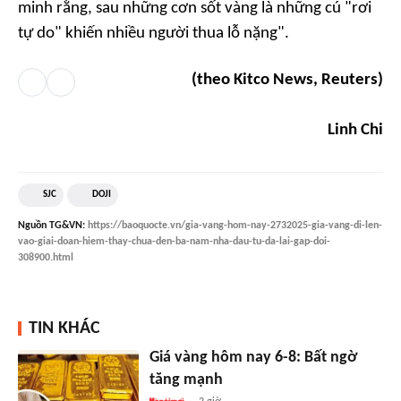
minh rằng, sau những cơn sốt vàng là những cú "rơi
tự do" khiến nhiều người thua lỗ nặng".
(theo Kitco News, Reuters)
Linh Chi
SJC
DOJI
Nguồn
TG&VN
:
https://baoquocte.vn/gia-vang-hom-nay-2732025-gia-vang-di-len-
vao-giai-doan-hiem-thay-chua-den-ba-nam-nha-dau-tu-da-lai-gap-doi-
308900.html
TIN KHÁC
Giá vàng hôm nay 6-8: Bất ngờ
tăng mạnh