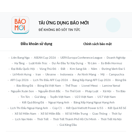
TẢI ỨNG DỤNG BÁO MỚI
ĐỂ KHÔNG BỎ SÓT TIN TỨC
Điều khoản sử dụng
Chính sách bảo mật
Liên Bang Nga
ASEAN Cup 2026
UEFA Europa Conference League
Doanh Nghiệp
Hạ Tầng
Luật Kiến Trúc
Dự Án Đầu Tư Xây Dựng
Tô Lâm
Eo Biển Hormuz
Đại Biểu Quốc Hội
Vùng Thủ Đô
Đất
Kim Sang-Sik
Năm
Đường Vành Đai 5
Lê Minh Hưng
Iran
Ukraine
Indonesia
An Ninh Mạng
Mỹ
Campuchia
AFF Cup 2026
Lịch Thi Đấu AFF Cup 2026
Bảng Xếp Hạng AFF Cup 2026
Bóng Đá
Báo Bóng Đá
Bóng Đá Việt Nam
Thể Thao
Lionel Messi
Lamine Yamal
Nguyễn Xuân Son
Nguyễn Đình Bắc
Tin Thế Giới
Pháp Luật
Xã Hội
Tin Bão
Tin Tức
Giá Vàng
Tuyển Việt Nam
U23 Việt Nam
U17 Việt Nam
Kết Quả Bóng Đá
Ngoại Hạng Anh
Bảng Xếp Hạng Ngoại Hạng Anh
Lịch Thi Đấu Ngoại Hạng Anh
Cúp C1
Kết Quả Vietlott Power 6/55
Kết Quả Xổ Số
Xổ Số Miền Nam
Xổ Số Miền Bắc
Xổ Số Miền Trung
Giao Thông
Thời Sự
Lịch Vạn Niên
Thời Tiết
Thời Tiết Thành Phố Hồ Chí Minh
Thời Tiết Hà Nội
Giá Xăng Dầu