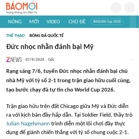
NÓNG
MỚI
VIDEO
CHỦ ĐỀ
#ASEAN Cup 2026
#Trí tuệ nhân tạo
#Mỹ - Iran
#Khám phá Việt Nam
THỂ THAO
BÓNG ĐÁ QUỐC TẾ
#Khám phá thế giới
Đức nhọc nhằn đánh bại Mỹ
07/6/2026
Gốc
Rạng sáng 7/6, tuyển Đức nhọc nhằn đánh bại chủ
nhà Mỹ với tỷ số 2-1 trong trận giao hữu cuối cùng,
tạo bước chạy đà tự tin cho World Cup 2026.
Trận giao hữu trên đất Chicago giữa Mỹ và Đức diễn
ra với kịch bản đầy hấp dẫn. Tại Soldier Field, thầy trò
Julian Nagelsmann
trình diễn một lối chơi đầy thực
dụng để giành chiến thắng với tỷ số chung cuộc 2-1.