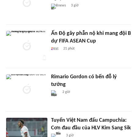
Bnews
3 giờ
Ấn Độ gây phẫn nộ khi mang đội B
dự FIFA ASEAN Cup
21 phút
Rimario Gordon có bến đỗ lý
tưởng
2 giờ
Tuyển Việt Nam đấu Campuchia:
Cơn đau đầu của HLV Kim Sang Sik
3 giờ