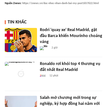
Nguồn
Znews
:
https://znews.vn/duc-nhoc-nhan-danh-bai-my-post1657622.html
TIN KHÁC
Rodri 'quay xe' Real Madrid, gật
đầu Barca khiến Mourinho choáng
váng
2 giờ
Ronaldo rơi khỏi top 4 thương vụ
đắt nhất Real Madrid
12 phút
Salah mở chương mới trong sự
nghiệp, ký hợp đồng hai năm với