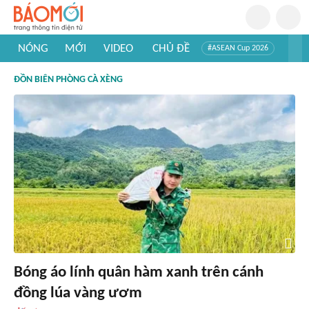
NÓNG
MỚI
VIDEO
CHỦ ĐỀ
#ASEAN Cup 2026
#Trí tuệ nhân tạo
#Mỹ - Iran
#Khám phá Việt Nam
ĐỒN BIÊN PHÒNG CÀ XÈNG
#Khám phá thế giới
Bóng áo lính quân hàm xanh trên cánh
đồng lúa vàng ươm