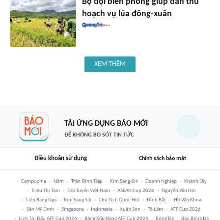
Bộ đội biên phòng giúp dân thu
hoạch vụ lúa đông-xuân
XEM THÊM
TẢI ỨNG DỤNG BÁO MỚI
ĐỂ KHÔNG BỎ SÓT TIN TỨC
Điều khoản sử dụng
Chính sách bảo mật
Campuchia
Năm
Trần Đình Tiệp
Kim Sang-Sik
Doanh Nghiệp
Khánh Sky
Triệu Thị Tâm
Đội Tuyển Việt Nam
ASEAN Cup 2026
Nguyễn Văn Hợi
Liên Bang Nga
Kim Sang Sik
Chủ Tịch Quốc Hội
Đình Bắc
Hồ Văn Khoa
Sân Mỹ Đình
Singapore
Indonesia
Xuân Son
Tô Lâm
AFF Cup 2026
Lịch Thi Đấu AFF Cup 2026
Bảng Xếp Hạng AFF Cup 2026
Bóng Đá
Báo Bóng Đá