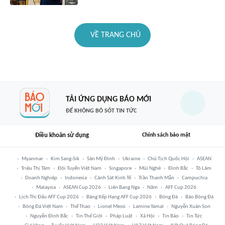
VỀ TRANG CHỦ
TẢI ỨNG DỤNG BÁO MỚI
ĐỂ KHÔNG BỎ SÓT TIN TỨC
Điều khoản sử dụng
Chính sách bảo mật
Myanmar
Kim Sang-Sik
Sân Mỹ Đình
Ukraine
Chủ Tịch Quốc Hội
ASEAN
Triệu Thị Tâm
Đội Tuyển Việt Nam
Singapore
Mũi Nghê
Đình Bắc
Tô Lâm
Doanh Nghiệp
Indonesia
Cảnh Sát Kinh Tế
Trần Thanh Mẫn
Campuchia
Malaysia
ASEAN Cup 2026
Liên Bang Nga
Năm
AFF Cup 2026
Lịch Thi Đấu AFF Cup 2026
Bảng Xếp Hạng AFF Cup 2026
Bóng Đá
Báo Bóng Đá
Bóng Đá Việt Nam
Thể Thao
Lionel Messi
Lamine Yamal
Nguyễn Xuân Son
Nguyễn Đình Bắc
Tin Thế Giới
Pháp Luật
Xã Hội
Tin Bão
Tin Tức