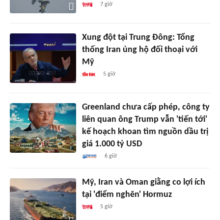
7 giờ
Xung đột tại Trung Đông: Tổng
thống Iran ủng hộ đối thoại với
Mỹ
5 giờ
Greenland chưa cấp phép, công ty
liên quan ông Trump vẫn 'tiến tới'
kế hoạch khoan tìm nguồn dầu trị
giá 1.000 tỷ USD
6 giờ
Mỹ, Iran và Oman giằng co lợi ích
tại 'điểm nghẽn' Hormuz
5 giờ