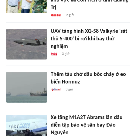
khu vực xã Cồn Tiên ở tỉnh Quảng
Trị
2 giờ
UAV tàng hình XQ-58 Valkyrie 'sát
thủ S-400' bị rơi khi bay thử
nghiệm
3 giờ
Thêm tàu chở dầu bốc cháy ở eo
biển Hormuz
3 giờ
Xe tăng M1A2T Abrams lần đầu
diễn tập bảo vệ sân bay Đào
Nguyên