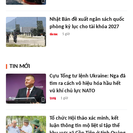
Nhật Bản đề xuất ngân sách quốc
phòng kỷ lục cho tài khóa 2027
5 giờ
TIN MỚI
Cựu Tổng tư lệnh Ukraine: Nga đã
tìm ra cách vô hiệu hóa hầu hết
vũ khí chủ lực NATO
1 giờ
Tổ chức Hội thảo xác minh, kết
luận thông tin mộ liệt sĩ tập thể