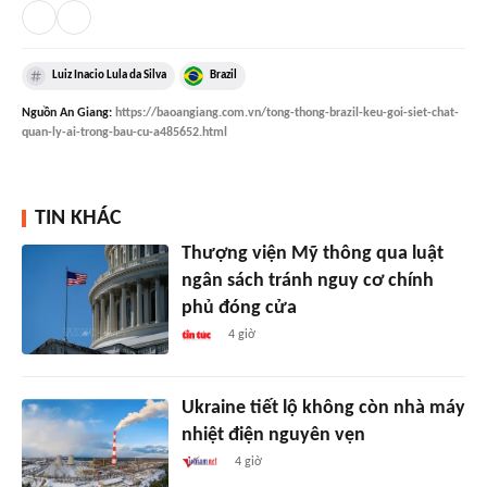
Luiz Inacio Lula da Silva
Brazil
Nguồn
An Giang
:
https://baoangiang.com.vn/tong-thong-brazil-keu-goi-siet-chat-
quan-ly-ai-trong-bau-cu-a485652.html
TIN KHÁC
Thượng viện Mỹ thông qua luật
ngân sách tránh nguy cơ chính
phủ đóng cửa
4 giờ
Ukraine tiết lộ không còn nhà máy
nhiệt điện nguyên vẹn
4 giờ