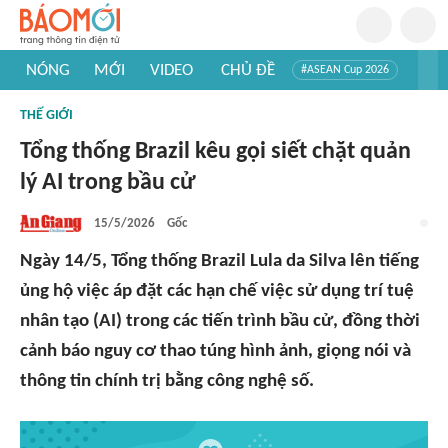
NÓNG
MỚI
VIDEO
CHỦ ĐỀ
#ASEAN Cup 2026
#Trí tuệ nhân tạo
#Mỹ - Iran
#Khám phá Việt Nam
THẾ GIỚI
#Khám phá thế giới
Tổng thống Brazil kêu gọi siết chặt quản
lý AI trong bầu cử
15/5/2026
Gốc
Ngày 14/5, Tổng thống Brazil Lula da Silva lên tiếng
ủng hộ việc áp đặt các hạn chế việc sử dụng trí tuệ
nhân tạo (AI) trong các tiến trình bầu cử, đồng thời
cảnh báo nguy cơ thao túng hình ảnh, giọng nói và
thông tin chính trị bằng công nghệ số.