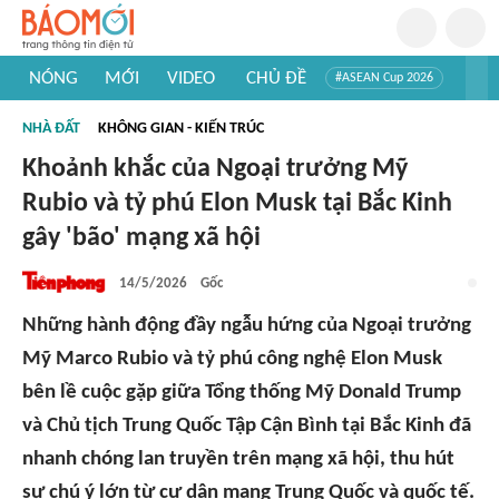
NÓNG
MỚI
VIDEO
CHỦ ĐỀ
#ASEAN Cup 2026
#Trí tuệ nhân tạo
#Mỹ - Iran
#Khám phá Việt Nam
NHÀ ĐẤT
KHÔNG GIAN - KIẾN TRÚC
#Khám phá thế giới
Khoảnh khắc của Ngoại trưởng Mỹ
Rubio và tỷ phú Elon Musk tại Bắc Kinh
gây 'bão' mạng xã hội
14/5/2026
Gốc
Những hành động đầy ngẫu hứng của Ngoại trưởng
Mỹ Marco Rubio và tỷ phú công nghệ Elon Musk
bên lề cuộc gặp giữa Tổng thống Mỹ Donald Trump
và Chủ tịch Trung Quốc Tập Cận Bình tại Bắc Kinh đã
nhanh chóng lan truyền trên mạng xã hội, thu hút
sự chú ý lớn từ cư dân mạng Trung Quốc và quốc tế.