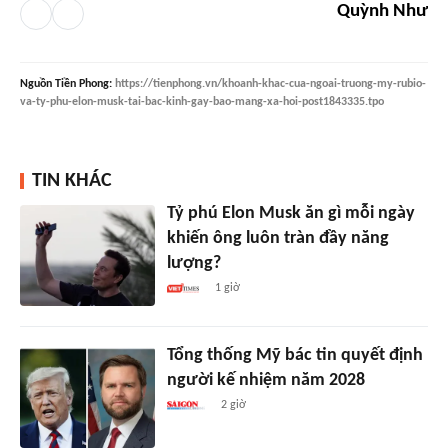
Quỳnh Như
Nguồn
Tiền Phong
:
https://tienphong.vn/khoanh-khac-cua-ngoai-truong-my-rubio-
va-ty-phu-elon-musk-tai-bac-kinh-gay-bao-mang-xa-hoi-post1843335.tpo
TIN KHÁC
Tỷ phú Elon Musk ăn gì mỗi ngày
khiến ông luôn tràn đầy năng
lượng?
1 giờ
Tổng thống Mỹ bác tin quyết định
người kế nhiệm năm 2028
2 giờ