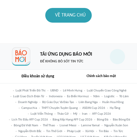
VỀ TRANG CHỦ
TẢI ỨNG DỤNG BÁO MỚI
ĐỂ KHÔNG BỎ SÓT TIN TỨC
Điều khoản sử dụng
Chính sách bảo mật
Luật Phát Triển Đô Thị
UBND
Lê Minh Hưng
Luật Chuyển Giao Công Nghệ
Luật Giao Dịch Điện Tử
Indonesia
Eo Biển Hormuz
Năm
Logistic
Tô Lâm
Doanh Nghiệp
Bộ Giáo Dục Và Đào Tạo
Liên Bang Nga
Huấn Hoa Hồng
Campuchia
THPT Chuyên Tuyên Quang
ASEAN Cup 2026
Hạ Tầng
Luật Viễn Thông
Tháo Gỡ
Mỹ
Iran
AFF Cup 2026
Lịch Thi Đấu AFF Cup 2026
Bảng Xếp Hạng AFF Cup 2026
Bóng Đá
Báo Bóng Đá
Bóng Đá Việt Nam
Thể Thao
Lionel Messi
Lamine Yamal
Nguyễn Xuân Son
Nguyễn Đình Bắc
Tin Thế Giới
Pháp Luật
Xã Hội
Tin Bão
Tin Tức
Giá Vàng
Tuyển Việt Nam
U23 Việt Nam
U17 Việt Nam
Kết Quả Bóng Đá