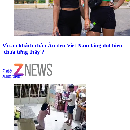
Vì sao khách châu Âu đến Việt Nam tăng đột biến
'chưa từng thấy'?
7 giờ
Xem thêm