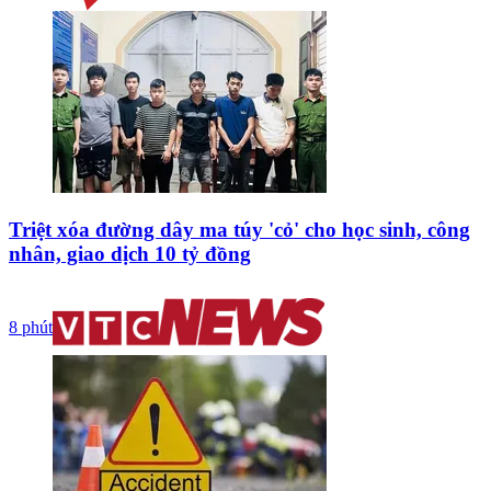
Triệt xóa đường dây ma túy 'cỏ' cho học sinh, công
nhân, giao dịch 10 tỷ đồng
8 phút