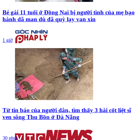
Bé gái 11 tuổi ở Đồng Nai bị người tình của mẹ bạo
hành dã man dù đã quỳ lạy van xin
1 giờ
Từ tin báo của người dân, tìm thấy 3 hài cốt liệt sĩ
ven sông Thu Bồn ở Đà Nẵng
30 phút