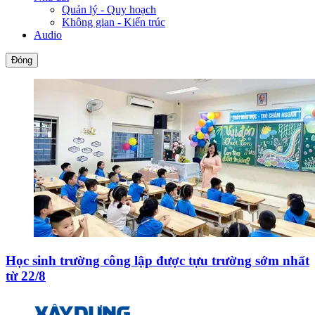
Quản lý - Quy hoạch
Không gian - Kiến trúc
Audio
Đóng
Học sinh trường công lập được tựu trường sớm nhất
từ 22/8