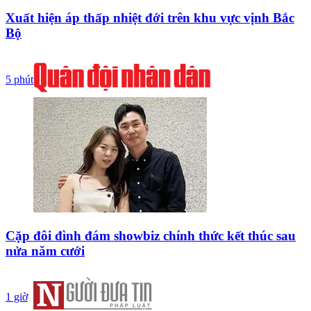
Xuất hiện áp thấp nhiệt đới trên khu vực vịnh Bắc
Bộ
5 phút
Cặp đôi đình đám showbiz chính thức kết thúc sau
nửa năm cưới
1 giờ