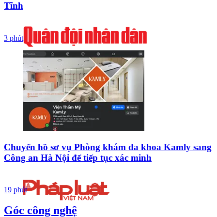
Tĩnh
3 phút
Chuyển hồ sơ vụ Phòng khám đa khoa Kamly sang
Công an Hà Nội để tiếp tục xác minh
19 phút
Góc công nghệ