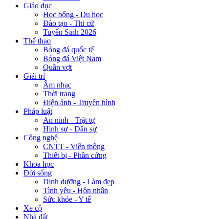
Giáo dục
Học bổng - Du học
Đào tạo - Thi cử
Tuyển Sinh 2026
Thể thao
Bóng đá quốc tế
Bóng đá Việt Nam
Quần vợt
Giải trí
Âm nhạc
Thời trang
Điện ảnh - Truyền hình
Pháp luật
An ninh - Trật tự
Hình sự - Dân sự
Công nghệ
CNTT - Viễn thông
Thiết bị - Phần cứng
Khoa học
Đời sống
Dinh dưỡng - Làm đẹp
Tình yêu - Hôn nhân
Sức khỏe - Y tế
Xe cộ
Nhà đất