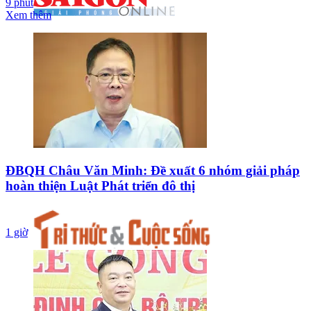
9 phút
Xem thêm
ĐBQH Châu Văn Minh: Đề xuất 6 nhóm giải pháp
hoàn thiện Luật Phát triển đô thị
1 giờ