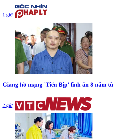
1 giờ
Giang hồ mạng 'Tiến Bịp' lĩnh án 8 năm tù
2 giờ