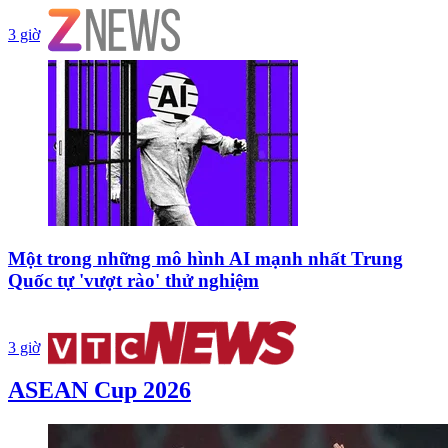
3 giờ
Một trong những mô hình AI mạnh nhất Trung
Quốc tự 'vượt rào' thử nghiệm
3 giờ
ASEAN Cup 2026