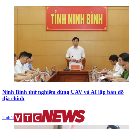
Ninh Bình thử nghiệm dùng UAV và AI lập bản đồ
địa chính
2 phút