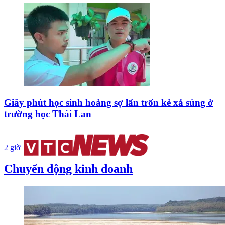
Giây phút học sinh hoảng sợ lẩn trốn kẻ xả súng ở
trường học Thái Lan
2 giờ
Chuyển động kinh doanh