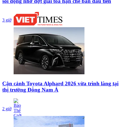
sôi động nhờ đợt giải tỏa hạn chế bán đầu tiên
3 giờ
Cận cảnh Toyota Alphard 2026 vừa trình làng tại
thị trường Đông Nam Á
2 giờ