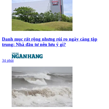
Danh mục rất rộng nhưng rủi ro ngày càng tập
trung: Nhà đầu tư nên lưu ý gì?
34 phút