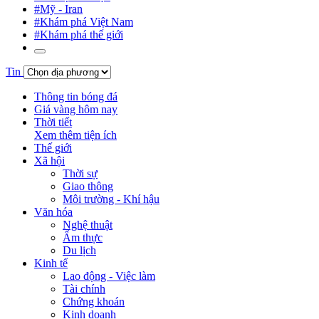
#Mỹ - Iran
#Khám phá Việt Nam
#Khám phá thế giới
Tin
Thông tin bóng đá
Giá vàng hôm nay
Thời tiết
Xem thêm tiện ích
Thế giới
Xã hội
Thời sự
Giao thông
Môi trường - Khí hậu
Văn hóa
Nghệ thuật
Ẩm thực
Du lịch
Kinh tế
Lao động - Việc làm
Tài chính
Chứng khoán
Kinh doanh