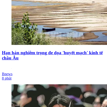
Hạn hán nghiêm trọng đe dọa 'huyết mạch' kinh tế
châu Âu
Bnews
8 phút