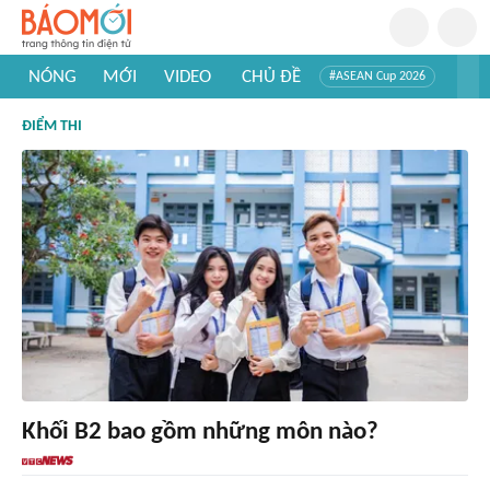
NÓNG
MỚI
VIDEO
CHỦ ĐỀ
#ASEAN Cup 2026
#Tuyển sinh đại học 2026
#Trí tuệ nhân tạo
#Mỹ - Iran
ĐIỂM THI
#Khám phá Việt Nam
#Khám phá thế giới
Khối B2 bao gồm những môn nào?