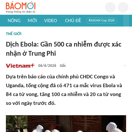
NÓNG
MỚI
VIDEO
CHỦ ĐỀ
#ASEAN Cup 2026
#Trí tuệ nhân tạo
#Mỹ - Iran
#Khám phá Việt Nam
THẾ GIỚI
#Khám phá thế giới
Dịch Ebola: Gần 500 ca nhiễm được xác
nhận ở Trung Phi
06/6/2026
Gốc
Dựa trên báo cáo của chính phủ CHDC Congo và
Uganda, tổng cộng đã có 471 ca mắc virus Ebola và
84 ca tử vong, tăng 100 ca nhiễm và 20 ca tử vong
so với ngày trước đó.