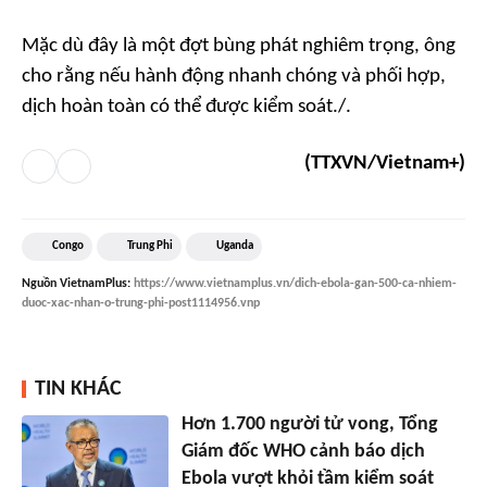
Mặc dù đây là một đợt bùng phát nghiêm trọng, ông
cho rằng nếu hành động nhanh chóng và phối hợp,
dịch hoàn toàn có thể được kiểm soát./.
(TTXVN/Vietnam+)
Congo
Trung Phi
Uganda
Nguồn
VietnamPlus
:
https://www.vietnamplus.vn/dich-ebola-gan-500-ca-nhiem-
duoc-xac-nhan-o-trung-phi-post1114956.vnp
TIN KHÁC
Hơn 1.700 người tử vong, Tổng
Giám đốc WHO cảnh báo dịch
Ebola vượt khỏi tầm kiểm soát