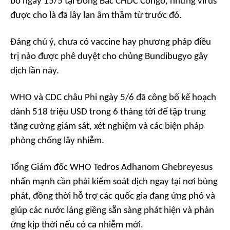
bố ngày 15/5 tại Đông Bắc CHDC Congo, nhưng virus
được cho là đã lây lan âm thầm từ trước đó.
Đáng chú ý, chưa có vaccine hay phương pháp điều
trị nào được phê duyệt cho chủng Bundibugyo gây
dịch lần này.
WHO và CDC châu Phi ngày 5/6 đã công bố kế hoạch
dành 518 triệu USD trong 6 tháng tới để tập trung
tăng cường giám sát, xét nghiệm và các biện pháp
phòng chống lây nhiễm.
Tổng Giám đốc WHO Tedros Adhanom Ghebreyesus
nhấn mạnh cần phải kiểm soát dịch ngay tại nơi bùng
phát, đồng thời hỗ trợ các quốc gia đang ứng phó và
giúp các nước láng giềng sẵn sàng phát hiện và phản
ứng kịp thời nếu có ca nhiễm mới.