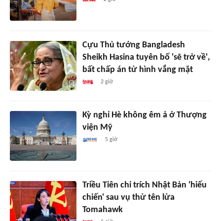
Cựu Thủ tướng Bangladesh
Sheikh Hasina tuyên bố 'sẽ trở về',
bất chấp án tử hình vắng mặt
2 giờ
Kỳ nghỉ Hè không êm ả ở Thượng
viện Mỹ
5 giờ
Triều Tiên chỉ trích Nhật Bản 'hiếu
chiến' sau vụ thử tên lửa
Tomahawk