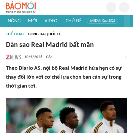
NÓNG
MỚI
VIDEO
CHỦ ĐỀ
#ASEAN Cup 2026
#Trí tuệ nhân tạo
#Mỹ - Iran
#Khám phá Việt Nam
THỂ THAO
BÓNG ĐÁ QUỐC TẾ
#Khám phá thế giới
Dàn sao Real Madrid bất mãn
10/5/2026
Gốc
Theo Diario AS, nội bộ Real Madrid hứa hẹn có sự
thay đổi lớn với cơ chế lựa chọn ban cán sự trong
thời gian tới.