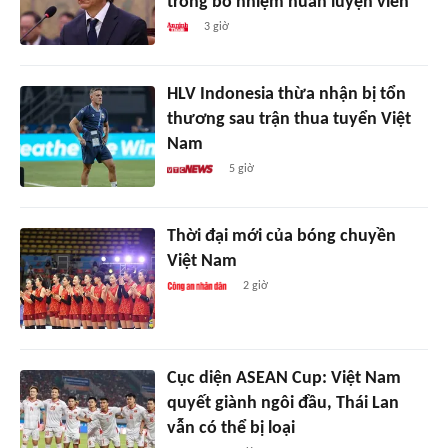
trong bổ nhiệm huấn luyện viên
3 giờ
HLV Indonesia thừa nhận bị tổn
thương sau trận thua tuyển Việt
Nam
5 giờ
Thời đại mới của bóng chuyền
Việt Nam
2 giờ
Cục diện ASEAN Cup: Việt Nam
quyết giành ngôi đầu, Thái Lan
vẫn có thể bị loại