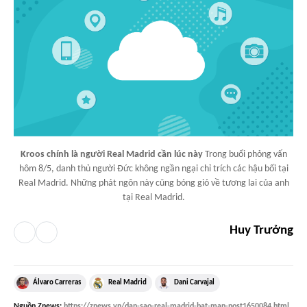
Kroos chính là người Real Madrid cần lúc này
Trong buổi phỏng vấn
hôm 8/5, danh thủ người Đức không ngần ngại chỉ trích các hậu bối tại
Real Madrid. Những phát ngôn này cũng bóng gió về tương lai của anh
tại Real Madrid.
Huy Trưởng
Álvaro Carreras
Real Madrid
Dani Carvajal
Nguồn
Znews
:
https://znews.vn/dan-sao-real-madrid-bat-man-post1650084.html