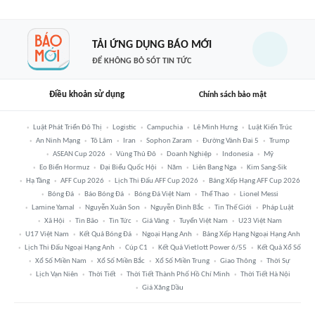
TẢI ỨNG DỤNG BÁO MỚI
ĐỂ KHÔNG BỎ SÓT TIN TỨC
Điều khoản sử dụng
Chính sách bảo mật
Luật Phát Triển Đô Thị
Logistic
Campuchia
Lê Minh Hưng
Luật Kiến Trúc
An Ninh Mạng
Tô Lâm
Iran
Sophon Zaram
Đường Vành Đai 5
Trump
ASEAN Cup 2026
Vùng Thủ Đô
Doanh Nghiệp
Indonesia
Mỹ
Eo Biển Hormuz
Đại Biểu Quốc Hội
Năm
Liên Bang Nga
Kim Sang-Sik
Hạ Tầng
AFF Cup 2026
Lịch Thi Đấu AFF Cup 2026
Bảng Xếp Hạng AFF Cup 2026
Bóng Đá
Báo Bóng Đá
Bóng Đá Việt Nam
Thể Thao
Lionel Messi
Lamine Yamal
Nguyễn Xuân Son
Nguyễn Đình Bắc
Tin Thế Giới
Pháp Luật
Xã Hội
Tin Bão
Tin Tức
Giá Vàng
Tuyển Việt Nam
U23 Việt Nam
U17 Việt Nam
Kết Quả Bóng Đá
Ngoại Hạng Anh
Bảng Xếp Hạng Ngoại Hạng Anh
Lịch Thi Đấu Ngoại Hạng Anh
Cúp C1
Kết Quả Vietlott Power 6/55
Kết Quả Xổ Số
Xổ Số Miền Nam
Xổ Số Miền Bắc
Xổ Số Miền Trung
Giao Thông
Thời Sự
Lịch Vạn Niên
Thời Tiết
Thời Tiết Thành Phố Hồ Chí Minh
Thời Tiết Hà Nội
Giá Xăng Dầu