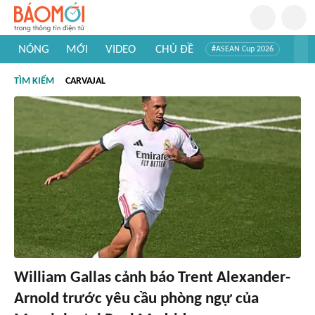
NÓNG
MỚI
VIDEO
CHỦ ĐỀ
#ASEAN Cup 2026
#Trí tuệ nhân tạo
#Mỹ - Iran
#Khám phá Việt Nam
TÌM KIẾM
CARVAJAL
#Khám phá thế giới
William Gallas cảnh báo Trent Alexander-
Arnold trước yêu cầu phòng ngự của