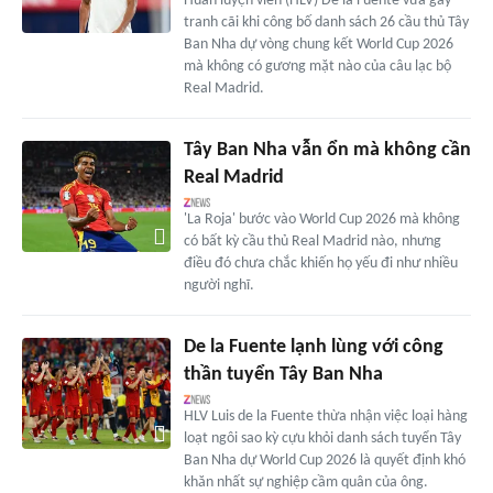
Huấn luyện viên (HLV) De la Fuente vừa gây
tranh cãi khi công bố danh sách 26 cầu thủ Tây
Ban Nha dự vòng chung kết World Cup 2026
mà không có gương mặt nào của câu lạc bộ
Real Madrid.
Tây Ban Nha vẫn ổn mà không cần
Real Madrid
'La Roja' bước vào World Cup 2026 mà không
có bất kỳ cầu thủ Real Madrid nào, nhưng
điều đó chưa chắc khiến họ yếu đi như nhiều
người nghĩ.
De la Fuente lạnh lùng với công
thần tuyển Tây Ban Nha
HLV Luis de la Fuente thừa nhận việc loại hàng
loạt ngôi sao kỳ cựu khỏi danh sách tuyển Tây
Ban Nha dự World Cup 2026 là quyết định khó
khăn nhất sự nghiệp cầm quân của ông.