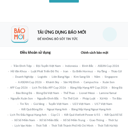
TẢI ỨNG DỤNG BÁO MỚI
ĐỂ KHÔNG BỎ SÓT TIN TỨC
Điều khoản sử dụng
Chính sách bảo mật
Trần Đình Tiệp
Đội Tuyển Việt Nam
Indonesia
Đình Bắc
ASEAN Cup 2026
Hồ Văn Khoa
Luật Phát Triển Đô Thị
Iran
Eo Biển Hormuz
Hạ Tầng
Tháo Gỡ
Doanh Nghiệp
Logistic
Liên Bang Nga
Kim Sang-Sik
Năm
Singapore
A ASEAN Cup 2026
Khánh Sky
Sân Mỹ Đình
Campuchia
Xuân Son
AFF Cup 2026
Lịch Thi Đấu AFF Cup 2026
Bảng Xếp Hạng AFF Cup 2026
Bóng Đá
Báo Bóng Đá
Bóng Đá Việt Nam
Thể Thao
Lionel Messi
Lamine Yamal
Nguyễn Xuân Son
Nguyễn Đình Bắc
Tin Thế Giới
Pháp Luật
Xã Hội
Tin Bão
Tin Tức
Giá Vàng
Tuyển Việt Nam
U23 Việt Nam
U17 Việt Nam
Kết Quả Bóng Đá
Ngoại Hạng Anh
Bảng Xếp Hạng Ngoại Hạng Anh
Lịch Thi Đấu Ngoại Hạng Anh
Cúp C1
Kết Quả Vietlott Power 6/55
Kết Quả Xổ Số
Xổ Số Miền Nam
Xổ Số Miền Bắc
Xổ Số Miền Trung
Giao Thông
Thời Sự
Lịch Vạn Niên
Thời Tiết
Thời Tiết Thành Phố Hồ Chí Minh
Thời Tiết Hà Nội