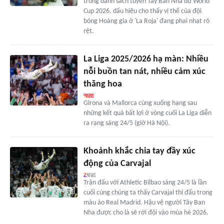
trong danh sách tuyển Tây Ban Nha dự World
Cup 2026, dấu hiệu cho thấy vị thế của đội
bóng Hoàng gia ở 'La Roja' đang phai nhạt rõ
rệt.
La Liga 2025/2026 hạ màn: Nhiều
nỗi buồn tan nát, nhiều cảm xúc
thăng hoa
Girona và Mallorca cùng xuống hạng sau
những kết quả bất lợi ở vòng cuối La Liga diễn
ra rạng sáng 24/5 (giờ Hà Nội).
Khoảnh khắc chia tay đầy xúc
động của Carvajal
Trận đấu với Athletic Bilbao sáng 24/5 là lần
cuối cùng chúng ta thấy Carvajal thi đấu trong
màu áo Real Madrid. Hậu vệ người Tây Ban
Nha được cho là sẽ rời đội vào mùa hè 2026.