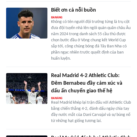
Biết ơn cả nỗi buồn
Không có tên người đội trưởng từng là trụ cột
đưa đội tuyển nhà lên ngôi quán quân châu Âu
năm 2024 trong danh sách 55 cầu thủ được
chọn bước đầu ở Vòng chung kết World Cup
sắp tới, công chúng bóng đá Tây Ban Nha có
phần ngạc nhiên trước quyết định của ban
huấn luyện.
Real Madrid 4-2 Athletic Club:
Đêm Bernabeu đầy cảm xúc và
dấu ấn chuyển giao thế hệ
Real Madrid khép lại trận đấu với Athletic Club
bằng chiến thắng 4-2, đánh dấu ngày chia tay
đầy nước mắt của Dani Carvajal và sự bùng nổ
từ những hạt giống tương lai.