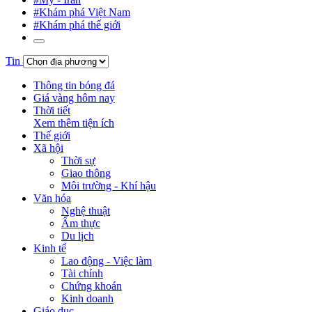
#Khám phá Việt Nam
#Khám phá thế giới
Tin
Thông tin bóng đá
Giá vàng hôm nay
Thời tiết
Xem thêm tiện ích
Thế giới
Xã hội
Thời sự
Giao thông
Môi trường - Khí hậu
Văn hóa
Nghệ thuật
Ẩm thực
Du lịch
Kinh tế
Lao động - Việc làm
Tài chính
Chứng khoán
Kinh doanh
Giáo dục