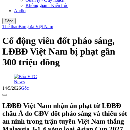
Quản lý - Quy hoạch
Không gian - Kiến trúc
Audio
Đóng
Thể thao
Bóng đá Việt Nam
Cổ động viên đốt pháo sáng,
LĐBĐ Việt Nam bị phạt gần
300 triệu đồng
14/5/2026
Gốc
LĐBĐ Việt Nam nhận án phạt từ LĐBĐ
châu Á do CĐV đốt pháo sáng và thiếu sót
an ninh trong trận tuyển Việt Nam thắng
Malaysia 3-1 ở vòng loại Asian Cup 2027.