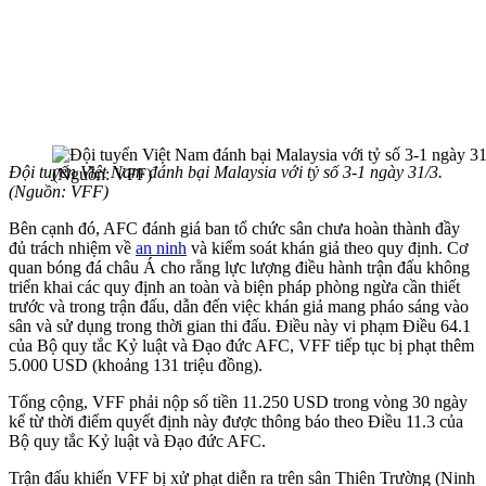
Đội tuyển Việt Nam đánh bại Malaysia với tỷ số 3-1 ngày 31/3.
(Nguồn: VFF)
Bên cạnh đó, AFC đánh giá ban tổ chức sân chưa hoàn thành đầy
đủ trách nhiệm về
an ninh
và kiểm soát khán giả theo quy định. Cơ
quan bóng đá châu Á cho rằng lực lượng điều hành trận đấu không
triển khai các quy định an toàn và biện pháp phòng ngừa cần thiết
trước và trong trận đấu, dẫn đến việc khán giả mang pháo sáng vào
sân và sử dụng trong thời gian thi đấu. Điều này vi phạm Điều 64.1
của Bộ quy tắc Kỷ luật và Đạo đức AFC, VFF tiếp tục bị phạt thêm
5.000 USD (khoảng 131 triệu đồng).
Tổng cộng, VFF phải nộp số tiền 11.250 USD trong vòng 30 ngày
kể từ thời điểm quyết định này được thông báo theo Điều 11.3 của
Bộ quy tắc Kỷ luật và Đạo đức AFC.
Trận đấu khiến VFF bị xử phạt diễn ra trên sân Thiên Trường (Ninh