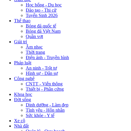
Học bổng - Du học
Đào tạo - Thi cử
Tuyển Sinh 2026
Thể thao
Bóng đá quốc tế
Bóng đá Việt Nam
Quần vợt
Giải trí
Âm nhạc
Thời trang
Điện ảnh - Truyền hình
Pháp luật
An ninh - Trật tự
Hình sự - Dân sự
Công nghệ
CNTT - Viễn thông
Thiết bị - Phần cứng
Khoa học
Đời sống
Dinh dưỡng - Làm đẹp
Tình yêu - Hôn nhân
Sức khỏe - Y tế
Xe cộ
Nhà đất