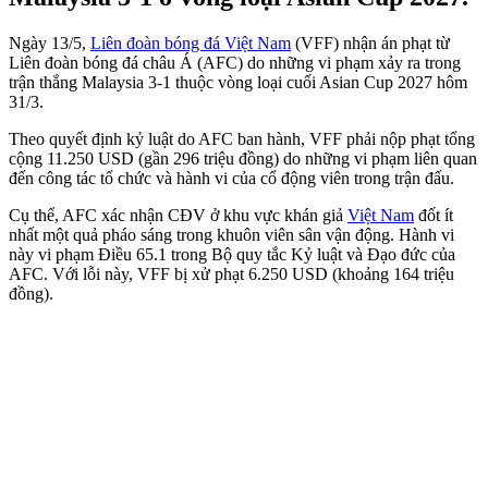
Ngày 13/5,
Liên đoàn bóng đá Việt Nam
(VFF) nhận án phạt từ
Liên đoàn bóng đá châu Á (AFC) do những vi phạm xảy ra trong
trận thắng Malaysia 3-1 thuộc vòng loại cuối Asian Cup 2027 hôm
31/3.
Theo quyết định kỷ luật do AFC ban hành, VFF phải nộp phạt tổng
cộng 11.250 USD (gần 296 triệu đồng) do những vi phạm liên quan
đến công tác tổ chức và hành vi của cổ động viên trong trận đấu.
Cụ thể, AFC xác nhận CĐV ở khu vực khán giả
Việt Nam
đốt ít
nhất một quả pháo sáng trong khuôn viên sân vận động. Hành vi
này vi phạm Điều 65.1 trong Bộ quy tắc Kỷ luật và Đạo đức của
AFC. Với lỗi này, VFF bị xử phạt 6.250 USD (khoảng 164 triệu
đồng).