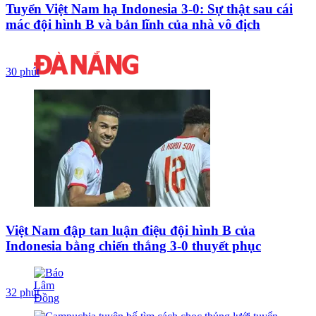
Tuyển Việt Nam hạ Indonesia 3-0: Sự thật sau cái
mác đội hình B và bản lĩnh của nhà vô địch
30 phút
Việt Nam đập tan luận điệu đội hình B của
Indonesia bằng chiến thắng 3-0 thuyết phục
32 phút