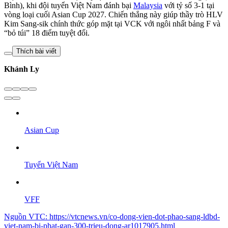
Bình), khi đội tuyển Việt Nam đánh bại
Malaysia
với tỷ số 3-1 tại
vòng loại cuối Asian Cup 2027. Chiến thắng này giúp thầy trò HLV
Kim Sang-sik chính thức góp mặt tại VCK với ngôi nhất bảng F và
“bỏ túi” 18 điểm tuyệt đối.
Thích bài viết
Khánh Ly
Asian Cup
Tuyển Việt Nam
VFF
Nguồn
VTC
:
https://vtcnews.vn/co-dong-vien-dot-phao-sang-ldbd-
viet-nam-bi-phat-gan-300-trieu-dong-ar1017905.html