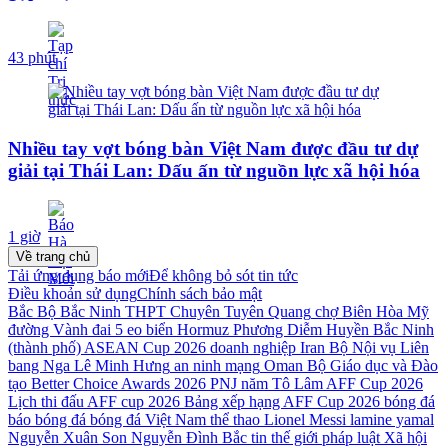
43 phút
Nhiều tay vợt bóng bàn Việt Nam được đầu tư dự
giải tại Thái Lan: Dấu ấn từ nguồn lực xã hội hóa
1 giờ
Về trang chủ
Tải ứng dụng báo mới
Để không bỏ sót tin tức
Điều khoản sử dụng
Chính sách bảo mật
Bắc Bộ
Bắc Ninh
THPT Chuyên Tuyên Quang
chợ Biên Hòa
Mỹ
đường Vành đai 5
eo biển Hormuz
Phương Diễm Huyền
Bắc Ninh
(thành phố)
ASEAN Cup 2026
doanh nghiệp
Iran
Bộ Nội vụ
Liên
bang Nga
Lê Minh Hưng
an ninh mạng
Oman
Bộ Giáo dục và Đào
tạo
Better Choice Awards 2026
PNJ
năm
Tô Lâm
AFF Cup 2026
Lịch thi đấu AFF cup 2026
Bảng xếp hạng AFF Cup 2026
bóng đá
báo bóng đá
bóng đá Việt Nam
thể thao
Lionel Messi
lamine yamal
Nguyễn Xuân Son
Nguyễn Đình Bắc
tin thế giới
pháp luật
Xã hội