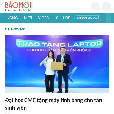
NÓNG
MỚI
VIDEO
CHỦ ĐỀ
#ASEAN Cup 2026
#Trí tuệ nhân tạo
#Mỹ - Iran
#Khám phá Việt Nam
ĐẠI HỌC CMC
#Khám phá thế giới
Đại học CMC tặng máy tính bảng cho tân
sinh viên