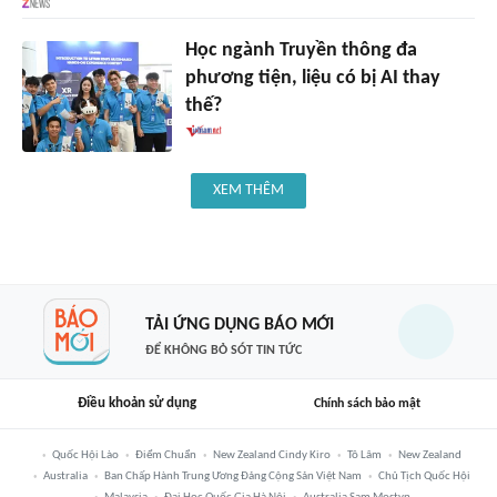
Học ngành Truyền thông đa
phương tiện, liệu có bị AI thay
thế?
XEM THÊM
TẢI ỨNG DỤNG BÁO MỚI
ĐỂ KHÔNG BỎ SÓT TIN TỨC
Điều khoản sử dụng
Chính sách bảo mật
Quốc Hội Lào
Điểm Chuẩn
New Zealand Cindy Kiro
Tô Lâm
New Zealand
Australia
Ban Chấp Hành Trung Ương Đảng Cộng Sản Việt Nam
Chủ Tịch Quốc Hội