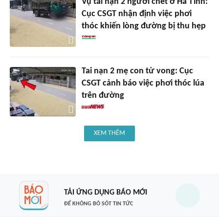
Vụ tai nạn 2 người chết ở Hà Tĩnh:
Cục CSGT nhận định việc phơi
thóc khiến lòng đường bị thu hẹp
Tai nạn 2 mẹ con tử vong: Cục
CSGT cảnh báo việc phơi thóc lúa
trên đường
XEM THÊM
TẢI ỨNG DỤNG BÁO MỚI
ĐỂ KHÔNG BỎ SÓT TIN TỨC