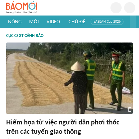
NÓNG
MỚI
VIDEO
CHỦ ĐỀ
#ASEAN Cup 2026
#Trí tuệ nhân tạo
#Mỹ - Iran
#Khám phá Việt Nam
CỤC CSGT CẢNH BÁO
#Khám phá thế giới
Hiểm họa từ việc người dân phơi thóc
trên các tuyến giao thông