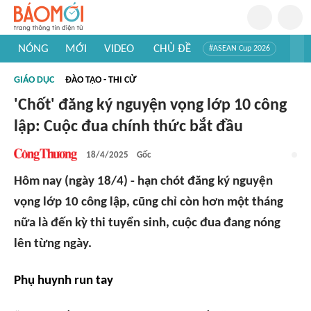
NÓNG
MỚI
VIDEO
CHỦ ĐỀ
#ASEAN Cup 2026
#Trí tuệ nhân tạo
#Mỹ - Iran
#Khám phá Việt Nam
GIÁO DỤC
ĐÀO TẠO - THI CỬ
#Khám phá thế giới
'Chốt' đăng ký nguyện vọng lớp 10 công
lập: Cuộc đua chính thức bắt đầu
18/4/2025
Gốc
Hôm nay (ngày 18/4) - hạn chót đăng ký nguyện
vọng lớp 10 công lập, cũng chỉ còn hơn một tháng
nữa là đến kỳ thi tuyển sinh, cuộc đua đang nóng
lên từng ngày.
Phụ huynh run tay