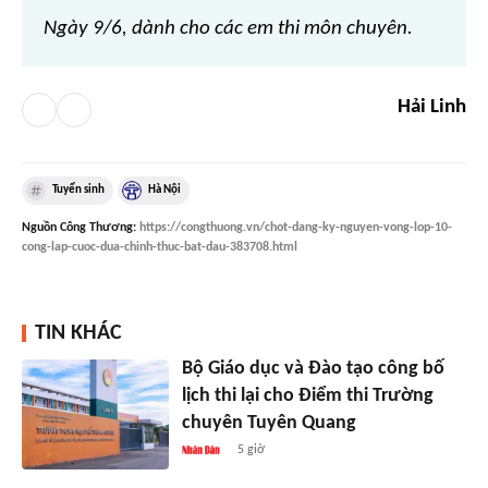
Ngày 9/6, dành cho các em thi môn chuyên.
Hải Linh
Tuyển sinh
Hà Nội
Nguồn
Công Thương
:
https://congthuong.vn/chot-dang-ky-nguyen-vong-lop-10-
cong-lap-cuoc-dua-chinh-thuc-bat-dau-383708.html
TIN KHÁC
Bộ Giáo dục và Đào tạo công bố
lịch thi lại cho Điểm thi Trường
chuyên Tuyên Quang
5 giờ