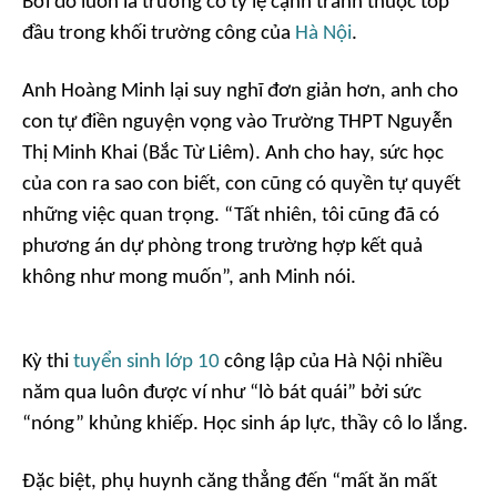
Bởi đó luôn là trường có tỷ lệ cạnh tranh thuộc top
đầu trong khối trường công của
Hà Nội
.
Anh Hoàng Minh lại suy nghĩ đơn giản hơn, anh cho
con tự điền nguyện vọng vào Trường THPT Nguyễn
Thị Minh Khai (Bắc Từ Liêm). Anh cho hay, sức học
của con ra sao con biết, con cũng có quyền tự quyết
những việc quan trọng. “
Tất nhiên, tôi cũng đã có
phương án dự phòng trong trường hợp kết quả
không như mong muốn
”, anh Minh nói.
Kỳ thi
tuyển sinh lớp 10
công lập của Hà Nội nhiều
năm qua luôn được ví như “lò bát quái” bởi sức
“nóng” khủng khiếp. Học sinh áp lực, thầy cô lo lắng.
Đặc biệt, phụ huynh căng thẳng đến “mất ăn mất