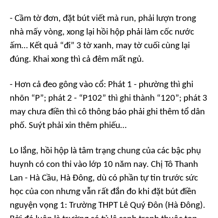
- Cầm tờ đơn, đặt bút viết mà run, phải lượn trong
nhà mấy vòng, xong lại hồi hộp phải làm cốc nước
ấm… Kết quả “đi” 3 tờ xanh, may tờ cuối cùng lại
đúng. Khai xong thì cả đêm mất ngủ.
- Hơn cả đeo gông vào cổ: Phát 1 - phường thì ghi
nhõn “P”; phát 2 - “P102” thì ghi thành “120”; phát 3
may chưa điền thì cô thông báo phải ghi thêm tổ dân
phố. Suýt phải xin thêm phiếu…
Lo lắng, hồi hộp là tâm trạng chung của các bậc phụ
huynh có con thi vào lớp 10 năm nay. Chị Tô Thanh
Lan - Hà Cầu, Hà Đông, dù có phần tự tin trước sức
học của con nhưng vẫn rất đắn đo khi đặt bút điền
nguyện vọng 1: Trường THPT Lê Quý Đôn (Hà Đông).