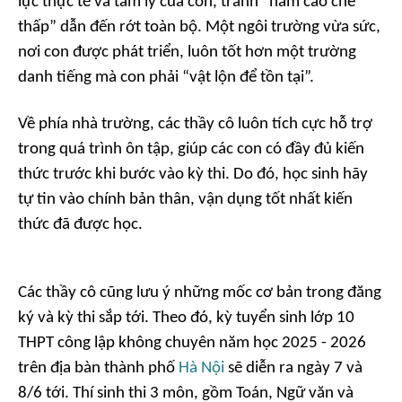
lực thực tế và tâm lý của con, tránh “ham cao chê
thấp” dẫn đến rớt toàn bộ. Một ngôi trường vừa sức,
nơi con được phát triển, luôn tốt hơn một trường
danh tiếng mà con phải “vật lộn để tồn tại”.
Về phía nhà trường, các thầy cô luôn tích cực hỗ trợ
trong quá trình ôn tập, giúp các con có đầy đủ kiến
thức trước khi bước vào kỳ thi. Do đó, học sinh hãy
tự tin vào chính bản thân, vận dụng tốt nhất kiến
thức đã được học.
Các thầy cô cũng lưu ý những mốc cơ bản trong đăng
ký và kỳ thi sắp tới. Theo đó, kỳ tuyển sinh lớp 10
THPT công lập không chuyên năm học 2025 - 2026
trên địa bàn thành phố
Hà Nội
sẽ diễn ra ngày 7 và
8/6 tới. Thí sinh thi 3 môn, gồm Toán, Ngữ văn và