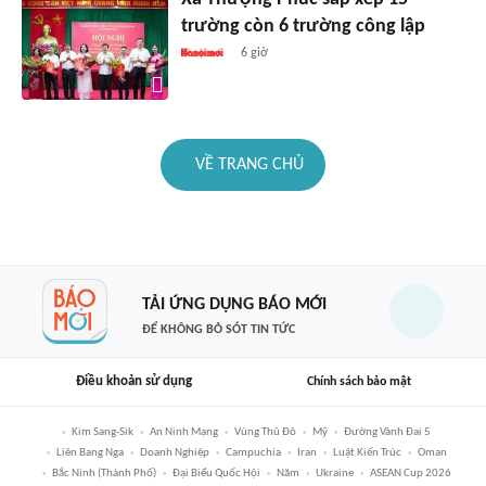
trường còn 6 trường công lập
6 giờ
VỀ TRANG CHỦ
TẢI ỨNG DỤNG BÁO MỚI
ĐỂ KHÔNG BỎ SÓT TIN TỨC
Điều khoản sử dụng
Chính sách bảo mật
Kim Sang-Sik
An Ninh Mạng
Vùng Thủ Đô
Mỹ
Đường Vành Đai 5
Liên Bang Nga
Doanh Nghiệp
Campuchia
Iran
Luật Kiến Trúc
Oman
Bắc Ninh (thành Phố)
Đại Biểu Quốc Hội
Năm
Ukraine
ASEAN Cup 2026