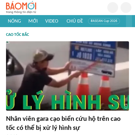
NÓNG
MỚI
VIDEO
CHỦ ĐỀ
#ASEAN Cup 2026
#Trí tuệ nhân tạo
#Mỹ - Iran
#Khám phá Việt Nam
CAO TỐC BẮC
#Khám phá thế giới
Nhân viên gara cạo biển cứu hộ trên cao
tốc có thể bị xử lý hình sự