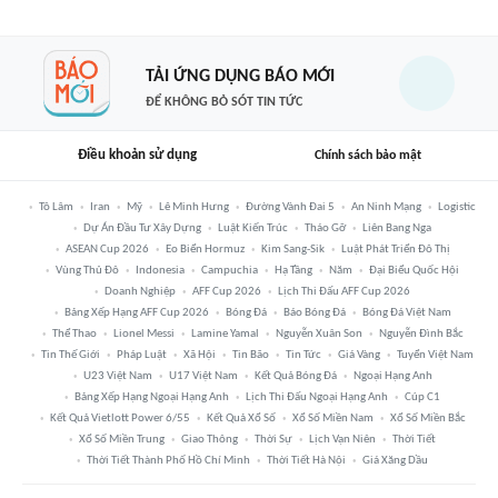
TẢI ỨNG DỤNG BÁO MỚI
ĐỂ KHÔNG BỎ SÓT TIN TỨC
Điều khoản sử dụng
Chính sách bảo mật
Tô Lâm
Iran
Mỹ
Lê Minh Hưng
Đường Vành Đai 5
An Ninh Mạng
Logistic
Dự Án Đầu Tư Xây Dựng
Luật Kiến Trúc
Tháo Gỡ
Liên Bang Nga
ASEAN Cup 2026
Eo Biển Hormuz
Kim Sang-Sik
Luật Phát Triển Đô Thị
Vùng Thủ Đô
Indonesia
Campuchia
Hạ Tầng
Năm
Đại Biểu Quốc Hội
Doanh Nghiệp
AFF Cup 2026
Lịch Thi Đấu AFF Cup 2026
Bảng Xếp Hạng AFF Cup 2026
Bóng Đá
Báo Bóng Đá
Bóng Đá Việt Nam
Thể Thao
Lionel Messi
Lamine Yamal
Nguyễn Xuân Son
Nguyễn Đình Bắc
Tin Thế Giới
Pháp Luật
Xã Hội
Tin Bão
Tin Tức
Giá Vàng
Tuyển Việt Nam
U23 Việt Nam
U17 Việt Nam
Kết Quả Bóng Đá
Ngoại Hạng Anh
Bảng Xếp Hạng Ngoại Hạng Anh
Lịch Thi Đấu Ngoại Hạng Anh
Cúp C1
Kết Quả Vietlott Power 6/55
Kết Quả Xổ Số
Xổ Số Miền Nam
Xổ Số Miền Bắc
Xổ Số Miền Trung
Giao Thông
Thời Sự
Lịch Vạn Niên
Thời Tiết
Thời Tiết Thành Phố Hồ Chí Minh
Thời Tiết Hà Nội
Giá Xăng Dầu