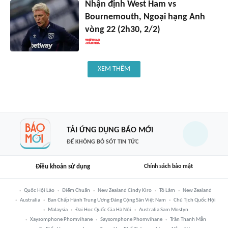
Nhận định West Ham vs
Bournemouth, Ngoại hạng Anh
vòng 22 (2h30, 2/2)
XEM THÊM
TẢI ỨNG DỤNG BÁO MỚI
ĐỂ KHÔNG BỎ SÓT TIN TỨC
Điều khoản sử dụng
Chính sách bảo mật
Quốc Hội Lào
Điểm Chuẩn
New Zealand Cindy Kiro
Tô Lâm
New Zealand
Australia
Ban Chấp Hành Trung Ương Đảng Cộng Sản Việt Nam
Chủ Tịch Quốc Hội
Malaysia
Đại Học Quốc Gia Hà Nội
Australia Sam Mostyn
Xaysomphone Phomvihane
Saysomphone Phomvihane
Trần Thanh Mẫn