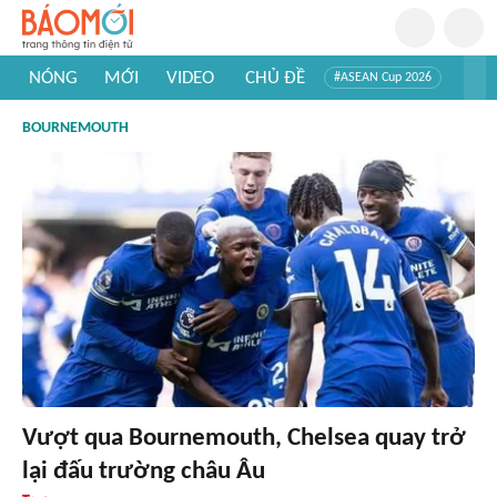
NÓNG
MỚI
VIDEO
CHỦ ĐỀ
#ASEAN Cup 2026
#Trí tuệ nhân tạo
#Mỹ - Iran
#Khám phá Việt Nam
BOURNEMOUTH
#Khám phá thế giới
Vượt qua Bournemouth, Chelsea quay trở
lại đấu trường châu Âu