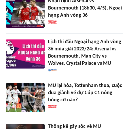
Nhận định Arsenal vs
Bournemouth (18h30, 4/5), Ngoại
hạng Anh vòng 36
Lịch thi đấu Ngoại hạng Anh vòng
36 mùa giải 2023/24: Arsenal vs
Bournemouth, Man City vs
Wolves, Crystal Palace vs MU
MU lại hòa, Tottenham thua, cuộc
đua giành vé dự Cúp C1 nóng
bỏng cỡ nào?
Thống kê gây sốc về MU