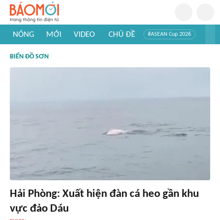
NÓNG
MỚI
VIDEO
CHỦ ĐỀ
#ASEAN Cup 2026
#Tuyển sinh đại học 2026
#Trí tuệ nhân tạo
#Mỹ - Iran
BIỂN ĐỒ SƠN
#Khám phá Việt Nam
#Khám phá thế giới
Hải Phòng: Xuất hiện đàn cá heo gần khu
vực đảo Dáu