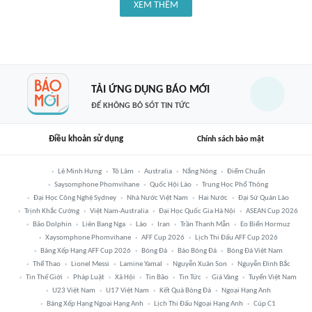
XEM THÊM
TẢI ỨNG DỤNG BÁO MỚI
ĐỂ KHÔNG BỎ SÓT TIN TỨC
Điều khoản sử dụng
Chính sách bảo mật
Lê Minh Hưng
Tô Lâm
Australia
Nắng Nóng
Điểm Chuẩn
Saysomphone Phomvihane
Quốc Hội Lào
Trung Học Phổ Thông
Đại Học Công Nghệ Sydney
Nhà Nước Việt Nam
Hai Nước
Đại Sứ Quán Lào
Trịnh Khắc Cường
Việt Nam-Australia
Đại Học Quốc Gia Hà Nội
ASEAN Cup 2026
Bão Dolphin
Liên Bang Nga
Lào
Iran
Trần Thanh Mẫn
Eo Biển Hormuz
Xaysomphone Phomvihane
AFF Cup 2026
Lịch Thi Đấu AFF Cup 2026
Bảng Xếp Hạng AFF Cup 2026
Bóng Đá
Báo Bóng Đá
Bóng Đá Việt Nam
Thể Thao
Lionel Messi
Lamine Yamal
Nguyễn Xuân Son
Nguyễn Đình Bắc
Tin Thế Giới
Pháp Luật
Xã Hội
Tin Bão
Tin Tức
Giá Vàng
Tuyển Việt Nam
U23 Việt Nam
U17 Việt Nam
Kết Quả Bóng Đá
Ngoại Hạng Anh
Bảng Xếp Hạng Ngoại Hạng Anh
Lịch Thi Đấu Ngoại Hạng Anh
Cúp C1