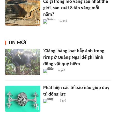
Có gì trong mỏ vàng sâu nhất thế
giới, sản xuất 8 tấn vàng mỗi
năm?
10 giờ
TIN MỚI
'Giăng' hàng loạt bẫy ảnh trong
rừng ở Quảng Ngãi để ghi hình
động vật quý hiếm
6 giờ
Phát hiện các tế bào não giúp duy
trì động lực
6 giờ