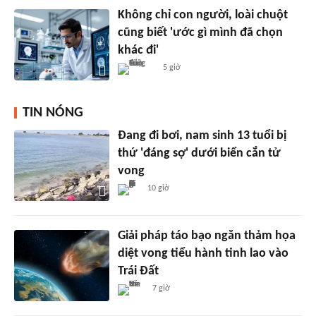
Không chỉ con người, loài chuột
cũng biết 'ước gì mình đã chọn
khác đi'
5 giờ
TIN NÓNG
Đang đi bơi, nam sinh 13 tuổi bị
thứ 'đáng sợ' dưới biển cắn tử
vong
10 giờ
Giải pháp táo bạo ngăn thảm họa
diệt vong tiểu hành tinh lao vào
Trái Đất
7 giờ