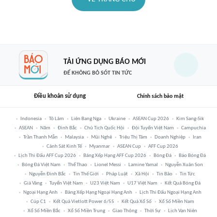
TẢI ỨNG DỤNG BÁO MỚI
ĐỂ KHÔNG BỎ SÓT TIN TỨC
Điều khoản sử dụng
Chính sách bảo mật
Indonesia
Tô Lâm
Liên Bang Nga
Ukraine
ASEAN Cup 2026
Kim Sang-Sik
ASEAN
Năm
Đình Bắc
Chủ Tịch Quốc Hội
Đội Tuyển Việt Nam
Campuchia
Trần Thanh Mẫn
Malaysia
Mũi Nghê
Triệu Thị Tâm
Doanh Nghiệp
Iran
Cảnh Sát Kinh Tế
Myanmar
ASEAN Cup
AFF Cup 2026
Lịch Thi Đấu AFF Cup 2026
Bảng Xếp Hạng AFF Cup 2026
Bóng Đá
Báo Bóng Đá
Bóng Đá Việt Nam
Thể Thao
Lionel Messi
Lamine Yamal
Nguyễn Xuân Son
Nguyễn Đình Bắc
Tin Thế Giới
Pháp Luật
Xã Hội
Tin Bão
Tin Tức
Giá Vàng
Tuyển Việt Nam
U23 Việt Nam
U17 Việt Nam
Kết Quả Bóng Đá
Ngoại Hạng Anh
Bảng Xếp Hạng Ngoại Hạng Anh
Lịch Thi Đấu Ngoại Hạng Anh
Cúp C1
Kết Quả Vietlott Power 6/55
Kết Quả Xổ Số
Xổ Số Miền Nam
Xổ Số Miền Bắc
Xổ Số Miền Trung
Giao Thông
Thời Sự
Lịch Vạn Niên