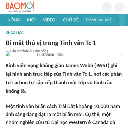
NÓNG
MỚI
VIDEO
CHỦ ĐỀ
#ASEAN Cup 2026
#Trí tuệ nhân tạo
#Mỹ - Iran
#Khám phá Việt Nam
KHOA HỌC
#Khám phá thế giới
Bí mật thú vị trong Tinh vân Tc 1
14/5/2026
Gốc
Kính viễn vọng không gian James Webb (JWST) ghi
lại hình ảnh trực tiếp của Tinh vân Tc 1, nơi các phân
tử carbon tự sắp xếp thành một lớp vỏ hình cầu
khổng lồ.
Một tinh vân bí ẩn cách Trái Đất khoảng 10.000 năm
ánh sáng đang đặt ra một bí ẩn mới. Cụ thể, một
nhóm nghiên cứu từ Đại học Western ở Canada đã