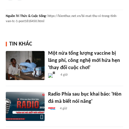
Nguồn
Tri Thức & Cuộc Sống
:
https://kienthuc.net.vn/bi-mat-thu-vi-trong-tinh-
van-tc-1-post1616450.html
TIN KHÁC
Một nửa tổng lượng vaccine bị
lãng phí, công nghệ mới hứa hẹn
'thay đổi cuộc chơi'
4 giờ
Radio Phía sau bục khai báo: 'Hòn
đá mà biết nói năng'
4 giờ