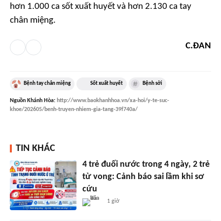
hơn 1.000 ca sốt xuất huyết và hơn 2.130 ca tay
chân miệng.
C.ĐAN
Bệnh tay chân miệng
Sốt xuất huyết
Bệnh sởi
Nguồn
Khánh Hòa
:
http://www.baokhanhhoa.vn/xa-hoi/y-te-suc-
khoe/202605/benh-truyen-nhiem-gia-tang-39f740a/
TIN KHÁC
4 trẻ đuối nước trong 4 ngày, 2 trẻ
tử vong: Cảnh báo sai lầm khi sơ
cứu
1 giờ