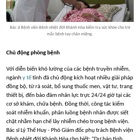
Bác sĩ Bệnh viện Bệnh nhiệt đới Khánh Hòa kiểm tra sức khỏe cho trẻ
mắc bệnh tay chân miệng.
Chủ động phòng bệnh
Với diễn biến khó lường của các bệnh truyền nhiễm,
ngành
y tế
tỉnh đã chủ động kích hoạt nhiều giải pháp
đồng bộ, từ rà soát, bổ sung thuốc men, vật tư, trang
thiết bị, đến bảo đảm nhân lực trực 24/24 giờ tại các
cơ sở khám, chữa bệnh. Đồng thời, công tác kiểm
soát nhiễm khuẩn, phân luồng bệnh nhân được siết
chặt nhằm hạn chế lây nhiễm chéo trong bệnh viện.
Bác sĩ Lý Thế Huy - Phó Giám đốc phụ trách Bệnh viện
Bệnh nhiệt đới Khánh Hòa cho biết: “Dự báo tình