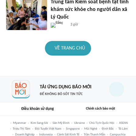
Trung tâm Kiểm soát bệnh tật tỉnh
khám sức khỏe cho người dân xã
Lý Quốc
3 giờ
VỀ TRANG CHỦ
TẢI ỨNG DỤNG BÁO MỚI
ĐỂ KHÔNG BỎ SÓT TIN TỨC
Điều khoản sử dụng
Chính sách bảo mật
Myanmar
Kim Sang-Sik
Sân Mỹ Đình
Ukraine
Chủ Tịch Quốc Hội
ASEAN
Triệu Thị Tâm
Đội Tuyển Việt Nam
Singapore
Mũi Nghê
Đình Bắc
Tô Lâm
Doanh Nghiệp
Indonesia
Cảnh Sát Kinh Tế
Trần Thanh Mẫn
Campuchia