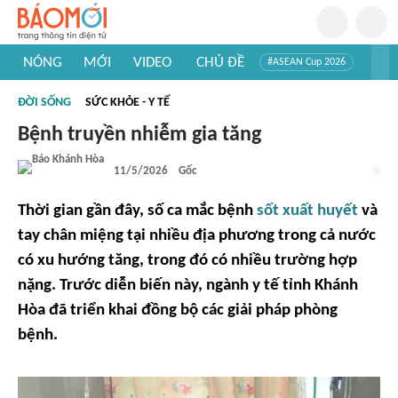
NÓNG
MỚI
VIDEO
CHỦ ĐỀ
#ASEAN Cup 2026
#Trí tuệ nhân tạo
#Mỹ - Iran
#Khám phá Việt Nam
ĐỜI SỐNG
SỨC KHỎE - Y TẾ
#Khám phá thế giới
Bệnh truyền nhiễm gia tăng
11/5/2026
Gốc
Thời gian gần đây, số ca mắc bệnh
sốt xuất huyết
và
tay chân miệng tại nhiều địa phương trong cả nước
có xu hướng tăng, trong đó có nhiều trường hợp
nặng. Trước diễn biến này, ngành y tế tỉnh Khánh
Hòa đã triển khai đồng bộ các giải pháp phòng
bệnh.