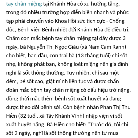
tay chân miệng
tại Khánh Hòa có xu hướng tăng,
trong đó nhiều trường hợp diễn biến nhanh và phức
tạp phải chuyển vào Khoa Hồi sức tích cực - Chống
độc, Bệnh viện Bệnh nhiệt đới Khánh Hòa để điều trị.
Chăm con mắc bệnh tay chân miệng tại đây được 3
ngày, bà Nguyễn Thị Ngọc Giàu (xã Nam Cam Ranh)
cho biết, ban đầu, con trai bà (13 tháng tuổi) chỉ sốt
nhẹ, không phát ban, không loét miệng nên gia đình
nghĩ là sốt thông thường. Tuy nhiên, chỉ sau một
đêm, bé sốt cao, giật mình liên tục và được chẩn
đoán mắc bệnh tay chân miệng có dấu hiệu trở nặng,
đồng thời mắc thêm bệnh sốt xuất huyết và đang
được theo dõi bệnh sởi. Còn bệnh nhân Phan Thị Thu
Hiền (32 tuổi, xã Tây Khánh Vĩnh) nhập viện vì sốt
xuất huyết nặng. Bà Hiền cho biết: "Trước đó, tôi chỉ
sốt 2 ngày, nghĩ là sốt thông thường nên tự mua