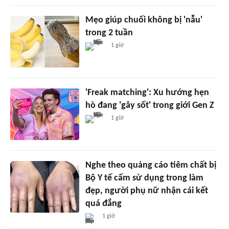
Mẹo giúp chuối không bị 'nẫu'
trong 2 tuần
1 giờ
'Freak matching': Xu hướng hẹn
hò đang 'gây sốt' trong giới Gen Z
1 giờ
Nghe theo quảng cáo tiêm chất bị
Bộ Y tế cấm sử dụng trong làm
đẹp, người phụ nữ nhận cái kết
quá đắng
1 giờ